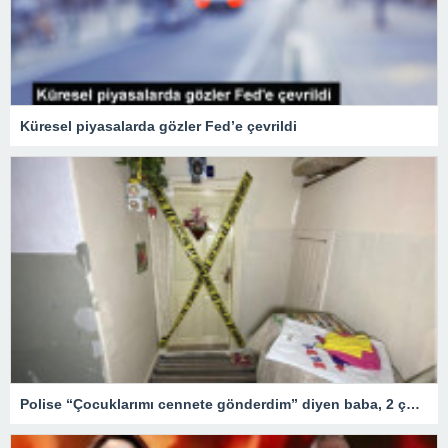
Küresel piyasalarda gözler Fed’e çevrildi
Polise “Çocuklarımı cennete gönderdim” diyen baba, 2 çocuğunu annesinin evine götürüp boğmuş