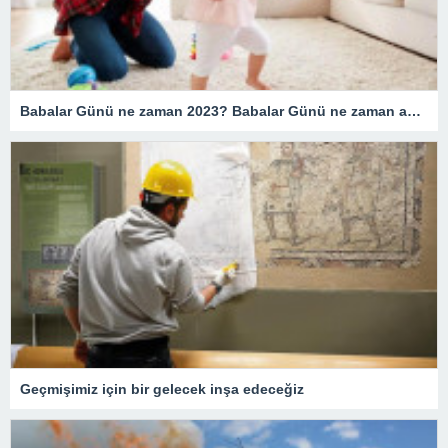
Babalar Günü ne zaman 2023? Babalar Günü ne zaman ayın kaçında? Babalar Günü tarihte ilk ne zaman kutlandı ne zaman resmileşti?
Geçmişimiz için bir gelecek inşa edeceğiz