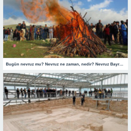
Bugün nevruz mu? Nevruz ne zaman, nedir? Nevruz Bayramı’nda ne yapılır?