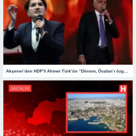
Akşener’den HDP’li Ahmet Türk’ün “Dönem, Öcalan’ı özgürleştirme dönemidir” sözlerine sert tepki