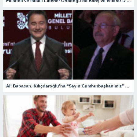
Filistinli ve İsrailli Liderler Ortadoğu’da Barış ve İstikrar Dileklerini İletti
Ali Babacan, Kılıçdaroğlu’na “Sayın Cumhurbaşkanımız” dedi! Salonda alkış tufanı koptu