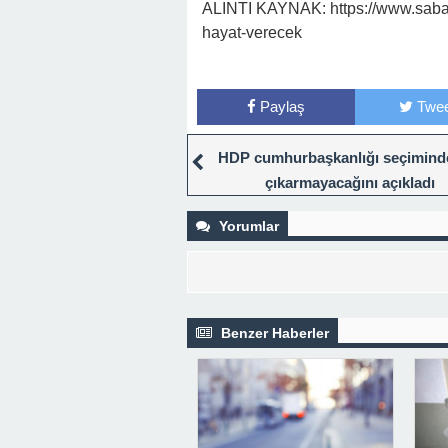
ALINTI KAYNAK: https://www.sabah
hayat-verecek
Paylaş
Twee
HDP cumhurbaşkanlığı seçimind
çıkarmayacağını açıkladı
Yorumlar
Benzer Haberler