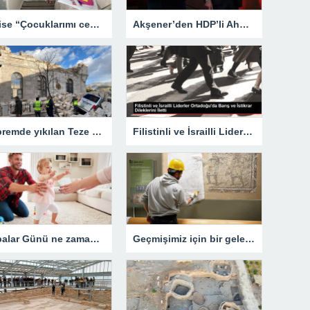
Polise “Çocuklarımı cennete gönderdim” diyen baba, 2 çocuğunu annesinin evine götürüp boğmuş
Akşener’den HDP’li Ahmet Türk’ün “Dönem, Öcalan’ı özgürleştirme dönemidir” sözlerine sert tepki
Depremde yıkılan Teze Cami restore edilecek
Filistinli ve İsrailli Liderler Ortadoğu’da Barış ve İstikrar Dileklerini İletti
Babalar Günü ne zaman 2023? Babalar Günü ne zaman ayın kaçında? Babalar Günü tarihte ilk ne zaman kutlandı ne zaman resmileşti?
Geçmişimiz için bir gelecek inşa edeceğiz