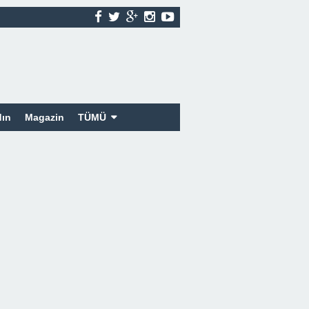
ın
Magazin
TÜMÜ