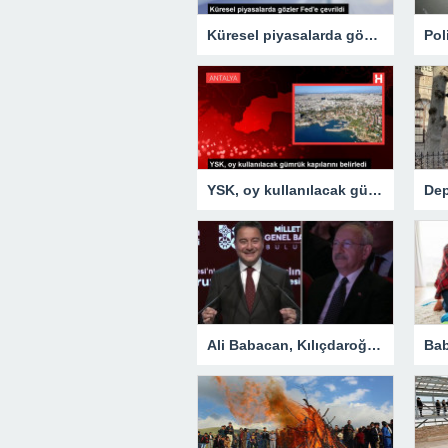
Küresel piyasalarda gözler Fed’e çevrildi
YSK, oy kullanılacak gümrük kapılarını belirledi
Ali Babacan, Kılıçdaroğlu’na “Sayın Cumhurbaşkanımız” dedi! Salonda alkış tufanı koptu