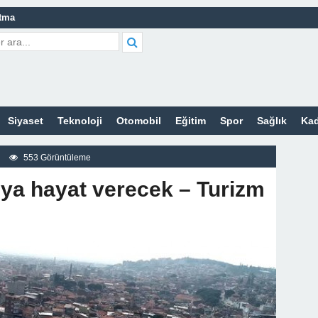
atma
leri Nelerdir?
tleri Nelerdir?
etleri Nelerdir?
Siyaset
Teknoloji
Otomobil
Eğitim
Spor
Sağlık
Kad
tleri Nelerdir?
 Sitesi
553 Görüntüleme
z
ya hayat verecek – Turizm