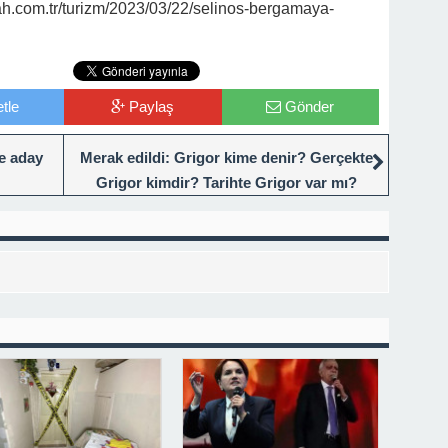
.com.tr/turizm/2023/03/22/selinos-bergamaya-
tle
Paylaş
Gönder
e aday
Merak edildi: Grigor kime denir? Gerçekte
Grigor kimdir? Tarihte Grigor var mı?
Selçuklu döneminde Grigor var mı?