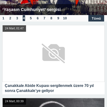
‘Yaşasın Cumhuriyet’ sergisi
1
2
3
4
5
6
7
8
9
10
Tümü
24 Mart, 01:47
Çanakkale Abide Kupası sergilenmek üzere 70 yıl
sonra Çanakkale’ye geliyor
24 Mart, 00:39