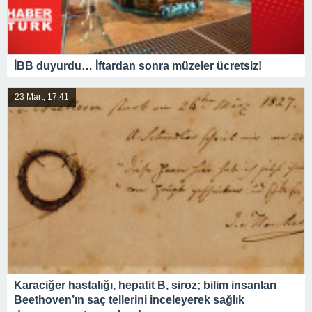
İBB duyurdu… İftardan sonra müzeler ücretsiz!
23 Mart, 17:41
Karaciğer hastalığı, hepatit B, siroz; bilim insanları
Beethoven’ın saç tellerini inceleyerek sağlık