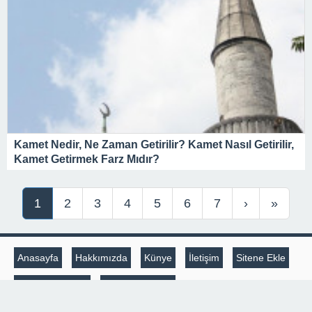
Kamet Nedir, Ne Zaman Getirilir? Kamet Nasıl Getirilir,
Kamet Getirmek Farz Mıdır?
1
2
3
4
5
6
7
›
»
Anasayfa
Hakkımızda
Künye
İletişim
Sitene Ekle
Gizlilik Politikası
Çerez Politikası