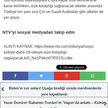
Söz konusu vatandaşlara 6 aya kadar vize verilmesine
karar verilirken, vize kolaylığı sağlanacak ülkeler arasında
Türkiye’nin yanı sıra Çin ve Suudi Arabistan gibi ülkeler de
yer alıyor.
NTV’yi sosyal medyadan takip edin
ALINTI KAYNAK: https://www.ntv.com.tr/dunya/rusya-
turkiye-dahil-19-ulkeye-vize-kolayligi-
saglayacak,kr0_Na1Pekm07R915Lcdtw
Biden’ın zor anları! Uçağa bindiği sırada merdivenlerde
yere kapaklandı
Yazar Demirel ‘Babamın Trenleri’ni ‘Vagon’da anlattı – Kültür