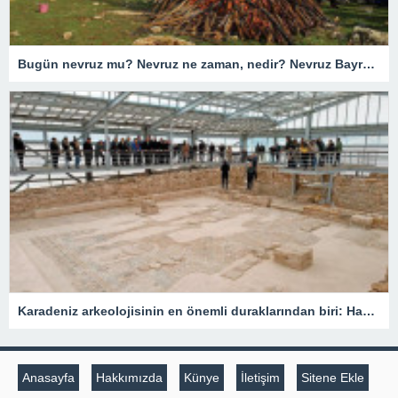
Bugün nevruz mu? Nevruz ne zaman, nedir? Nevruz Bayramı’nda ne yapılır?
Karadeniz arkeolojisinin en önemli duraklarından biri: Hadrianopolis’te görsel şölen
Anasayfa
Hakkımızda
Künye
İletişim
Sitene Ekle