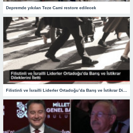
Depremde yıkılan Teze Cami restore edilecek
Filistinli ve İsrailli Liderler Ortadoğu’da Barış ve İstikrar Dileklerini İletti