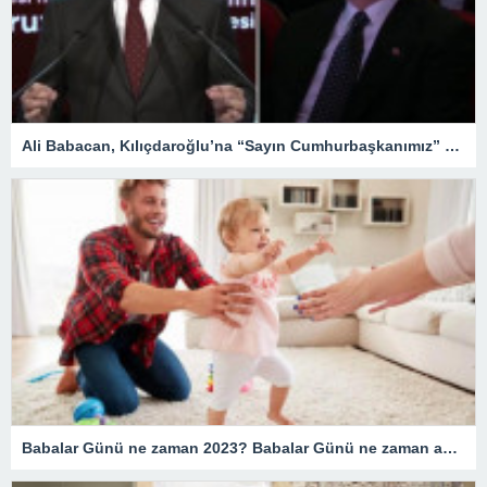
Ali Babacan, Kılıçdaroğlu’na “Sayın Cumhurbaşkanımız” dedi! Salonda alkış tufanı koptu
Babalar Günü ne zaman 2023? Babalar Günü ne zaman ayın kaçında? Babalar Günü tarihte ilk ne zaman kutlandı ne zaman resmileşti?