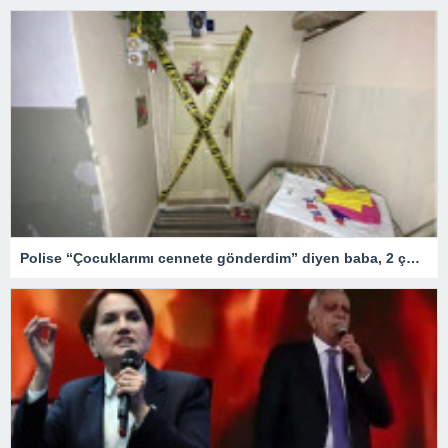
Polise “Çocuklarımı cennete gönderdim” diyen baba, 2 çocuğunu annesinin evine götürüp boğmuş