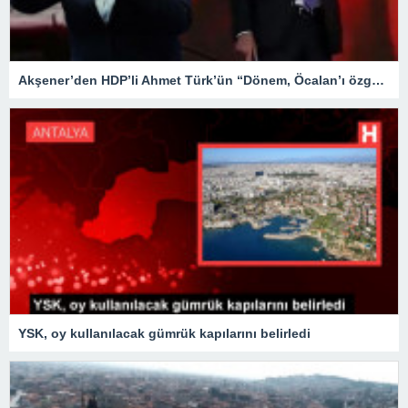
Akşener’den HDP’li Ahmet Türk’ün “Dönem, Öcalan’ı özgürleştirme dönemidir” sözlerine sert tepki
YSK, oy kullanılacak gümrük kapılarını belirledi