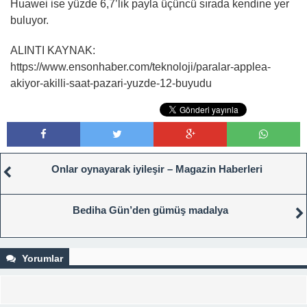
Huawei ise yüzde 6,7’lik payla üçüncü sırada kendine yer
buluyor.
ALINTI KAYNAK:
https://www.ensonhaber.com/teknoloji/paralar-applea-
akiyor-akilli-saat-pazari-yuzde-12-buyudu
Onlar oynayarak iyileşir – Magazin Haberleri
Bediha Gün’den gümüş madalya
Yorumlar