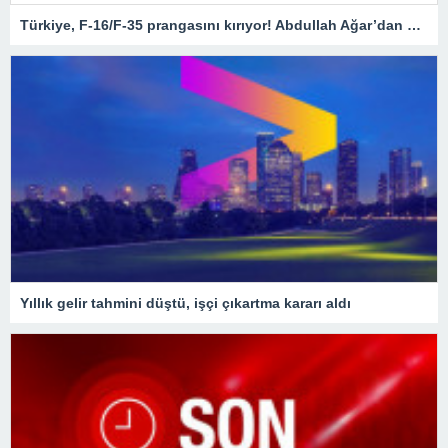
Türkiye, F-16/F-35 prangasını kırıyor! Abdullah Ağar’dan Milli Muharip Uçak çıkışı
Yıllık gelir tahmini düştü, işçi çıkartma kararı aldı