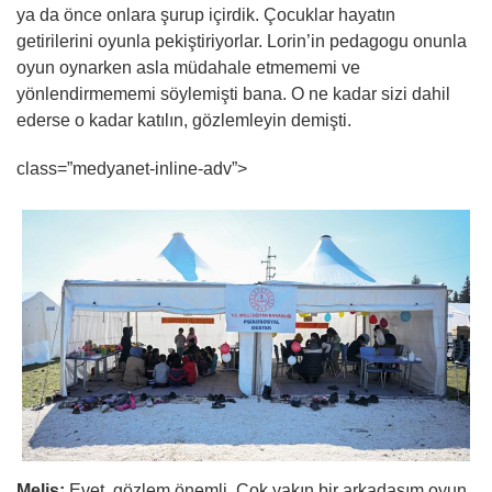
ya da önce onlara şurup içirdik. Çocuklar hayatın
getirilerini oyunla pekiştiriyorlar. Lorin’in pedagogu onunla
oyun oynarken asla müdahale etmememi ve
yönlendirmememi söylemişti bana. O ne kadar sizi dahil
ederse o kadar katılın, gözlemleyin demişti.
class=”medyanet-inline-adv”>
Melis:
Evet, gözlem önemli. Çok yakın bir arkadaşım oyun