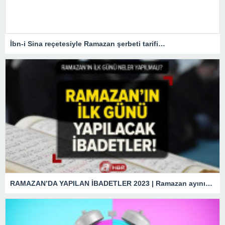
İbn-i Sina reçetesiyle Ramazan şerbeti tarifi…
RAMAZAN’DA YAPILAN İBADETLER 2023 | Ramazan ayının ilk günü hangi ibadetler yapılmalı? Kılınacak namazlar, okunacak sureler…