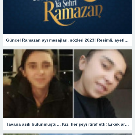
Güncel Ramazan ayı mesajları, sözleri 2023! Resimli, ayetli, dualı hoş geldin Ya Şehr-i Ramazan, Hayırlı Ramazanlar mesajları!
Tavana asılı bulunmuştu… Kızı her şeyi itiraf etti: Erkek arkadaşıyla plan yapıp öldürmüş! Dikkat çeken tecavüz detayı