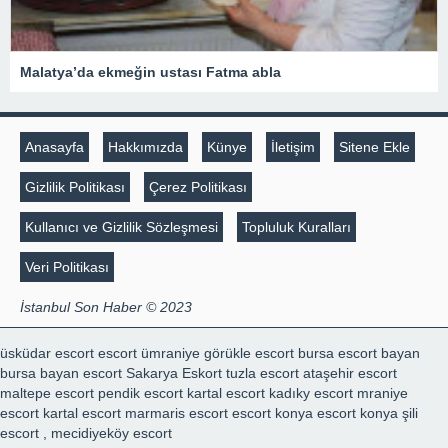
Malatya’da ekmeğin ustası Fatma abla
Anasayfa
Hakkımızda
Künye
İletişim
Sitene Ekle
Gizlilik Politikası
Çerez Politikası
Kullanıcı ve Gizlilik Sözleşmesi
Topluluk Kuralları
Veri Politikası
İstanbul Son Haber © 2023
üsküdar escort
escort ümraniye
görükle escort
bursa escort bayan
bursa bayan escort
Sakarya Eskort
tuzla escort
ataşehir escort
maltepe escort
pendik escort
kartal escort
kadıky escort
mraniye
escort
kartal escort
marmaris escort
escort konya
escort konya
şili
escort
,
mecidiyeköy escort