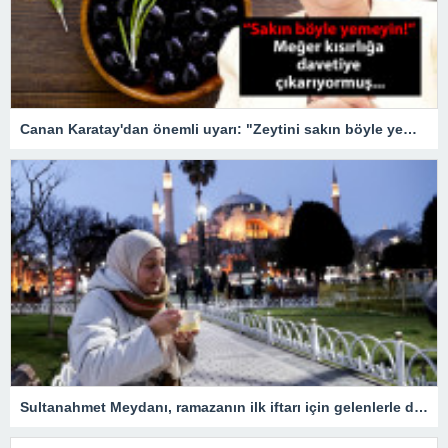
Canan Karatay'dan önemli uyarı: "Zeytini sakın böyle yemeyin!" Meğer kısırlığa davetiye çıkarıyormuş…
Sultanahmet Meydanı, ramazanın ilk iftarı için gelenlerle doldu