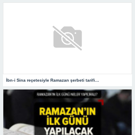
İbn-i Sina reçetesiyle Ramazan şerbeti tarifi…