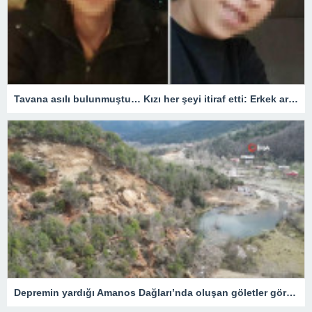
Tavana asılı bulunmuştu… Kızı her şeyi itiraf etti: Erkek arkadaşıyla plan yapıp öldürmüş! Dikkat çeken tecavüz detayı
Depremin yardığı Amanos Dağları’nda oluşan göletler görüntülendi