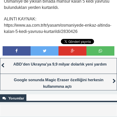
Osmaniye’de yıkılan binada mahsur kalan 5 kedi yavrusu
bulundukları yerden kurtarıldı.
ALINTI KAYNAK:
https://www.aa.com.tr/tr/yasam/osmaniyede-enkaz-altinda-
kalan-5-kedi-yavrusu-kurtarildi/2830426
ABD’den Ukrayna’ya 9,9 milyar dolarlık yeni yardım
Google sonunda Magic Eraser özelliğini herkesin
kullanımına açtı
Yorumlar