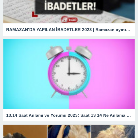
RAMAZAN’DA YAPILAN İBADETLER 2023 | Ramazan ayının ilk günü hangi ibadetler yapılmalı? Kılınacak namazlar, okunacak sureler…
13.14 Saat Anlamı ve Yorumu 2023: Saat 13 14 Ne Anlama Gelir?