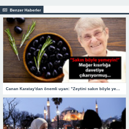
Benzer Haberler
Canan Karatay'dan önemli uyarı: "Zeytini sakın böyle yemeyin!" Meğer kısırlığa davetiye çıkarıyormuş…