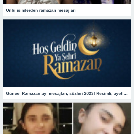
Ünlü isimlerden ramazan mesajları
Güncel Ramazan ayı mesajları, sözleri 2023! Resimli, ayetli, dualı hoş geldin Ya Şehr-i Ramazan, Hayırlı Ramazanlar mesajları!