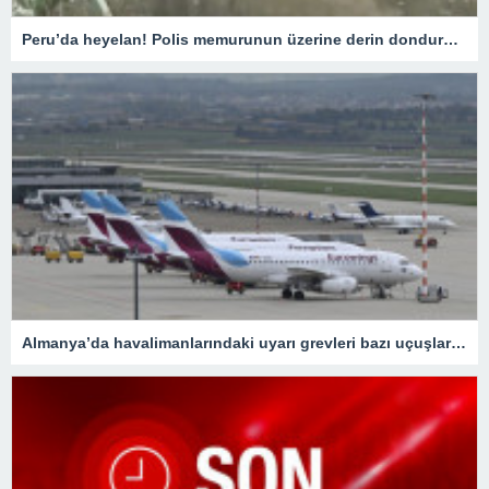
Peru’da heyelan! Polis memurunun üzerine derin dondurucu düştü
Almanya’da havalimanlarındaki uyarı grevleri bazı uçuşlarda gecikmelere neden oluyor