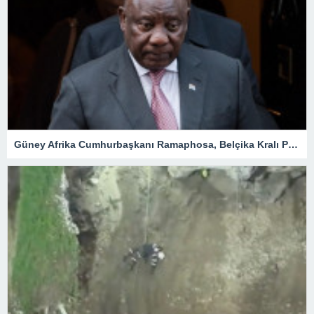
Güney Afrika Cumhurbaşkanı Ramaphosa, Belçika Kralı Philippe ile görüştü