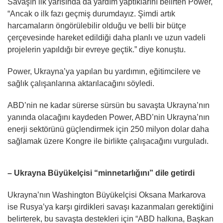
Savaşın ilk yarısında da yardım yaptıklarını belirten Power,
“Ancak o ilk fazı geçmiş durumdayız. Şimdi artık
harcamaların öngörülebilir olduğu ve belli bir bütçe
çerçevesinde hareket edildiği daha planlı ve uzun vadeli
projelerin yapıldığı bir evreye geçtik.” diye konuştu.
Power, Ukrayna’ya yapılan bu yardımın, eğitimcilere ve
sağlık çalışanlarına aktarılacağını söyledi.
ABD’nin ne kadar sürerse sürsün bu savaşta Ukrayna’nın
yanında olacağını kaydeden Power, ABD’nin Ukrayna’nın
enerji sektörünü güçlendirmek için 250 milyon dolar daha
sağlamak üzere Kongre ile birlikte çalışacağını vurguladı.
– Ukrayna Büyükelçisi “minnetarlığını” dile getirdi
Ukrayna’nın Washington Büyükelçisi Oksana Markarova
ise Rusya’ya karşı girdikleri savaşı kazanmaları gerektiğini
belirterek, bu savaşta destekleri için “ABD halkına, Başkan