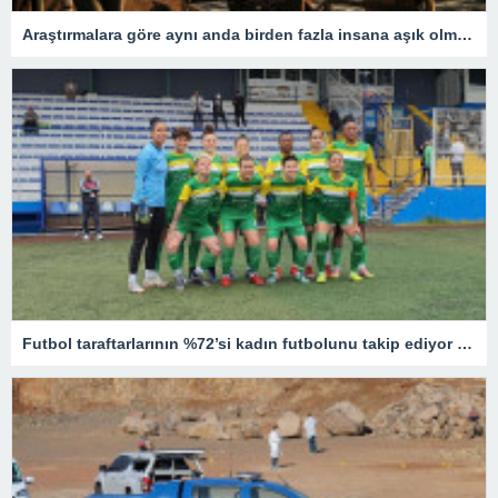
Araştırmalara göre aynı anda birden fazla insana aşık olmak mümkün
Futbol taraftarlarının %72’si kadın futbolunu takip ediyor – Son Dakika Spor Haberleri