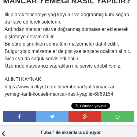
MANCAR YEMEĞİ NASIL YAPILIR?
İlk olarak tencereye yağ koyulur ve doğranmış kuru soğan
da ilave edilerek sotelenir.
Ardından mancar otu ve doğranmış domatesler eklenerek
pişirmeye devam edilir.
Bir süre pişirdikten sonra tüm malzemeler dahil edilir.
Bulgur şişip malzemeler de piştiyse tencere ocaktan alınır.
Sıcak ya da soğuk servis edilebilir.
Üzerinde maydanoz yaprakları ilie servis edebilirsiniz.
ALINTI KAYNAK:
https://www.milliyet.com.tr/pembenar/galeri/mancar-
yemegi-tarifi-kocaeli-mancar-nasil-yapilir-6869154
'Fubar' ile ekranlara dönüyor