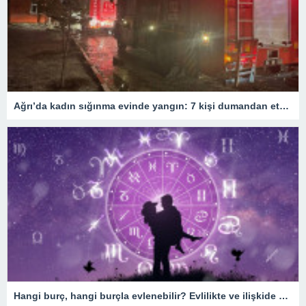
Ağrı’da kadın sığınma evinde yangın: 7 kişi dumandan etkilendi – Son Dakika Türkiye Haberleri
Hangi burç, hangi burçla evlenebilir? Evlilikte ve ilişkide burç uyumu