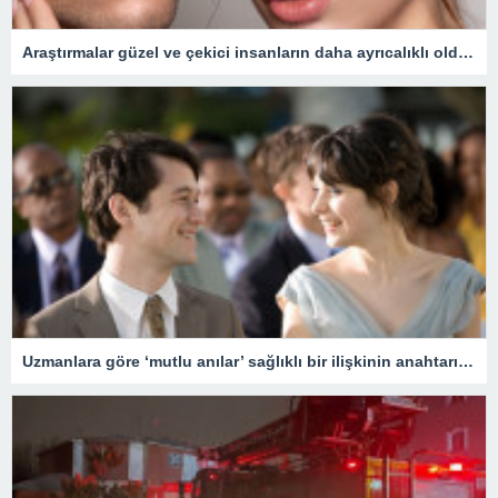
Araştırmalar güzel ve çekici insanların daha ayrıcalıklı olduğunu gösteriyor
Uzmanlara göre ‘mutlu anılar’ sağlıklı bir ilişkinin anahtarı olabilir