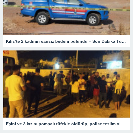
Kilis’te 2 kadının cansız bedeni bulundu – Son Dakika Türkiye Haberleri
Eşini ve 3 kızını pompalı tüfekle öldürüp, polise teslim oldu – Son Dakika Türkiye Haberleri