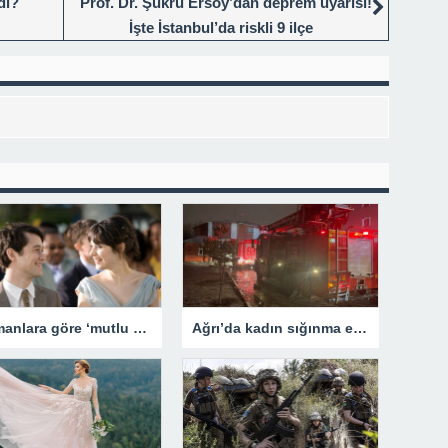
di?
Prof. Dr. Şükrü Ersoy’dan deprem uyarısı!
İşte İstanbul’da riskli 9 ilçe
Uzmanlara göre ‘mutlu anılar’ sağlıklı bir ilişkinin anahtarı olabilir
Ağrı’da kadın sığınma evinde yangın: 7 kişi dumandan etkilendi – Son Dakika Türkiye Haberleri