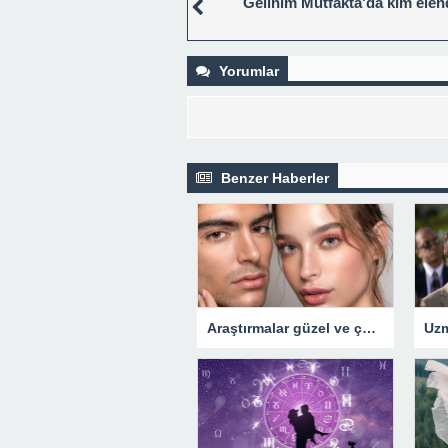
Gelinim Mutfakta'da kim elen
Yorumlar
Benzer Haberler
Araştırmalar güzel ve çekici insanların daha ayrıcalıklı olduğunu gösteriyor