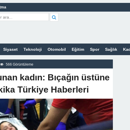
atma
leri Nelerdir?
tleri Nelerdir?
etleri Nelerdir?
Siyaset
Teknoloji
Otomobil
Eğitim
Spor
Sağlık
Kad
tleri Nelerdir?
 Sitesi
566 Görüntüleme
z
unan kadın: Bıçağın üstüne
ika Türkiye Haberleri