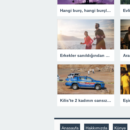
Hangi burç, hangi burçla evlenebilir? Evlilikte ve ilişkide burç uyumu
Erkekler sanıldığından daha uzun yaşıyor
Kilis’te 2 kadının cansız bedeni bulundu – Son Dakika Türkiye Haberleri
Anasayfa
Hakkımızda
Künye