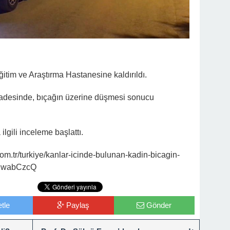
tim ve Araştırma Hastanesine kaldırıldı.
ifadesinde, bıçağın üzerine düşmesi sonucu
lgili inceleme başlattı.
m.tr/turkiye/kanlar-icinde-bulunan-kadin-bicagin-
fBwabCzcQ
tle
Paylaş
Gönder