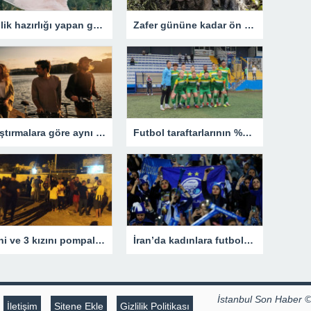
Evlilik hazırlığı yapan gelinler için 5 tavsiye
Zafer gününe kadar ön cephede savaşacağız
Araştırmalara göre aynı anda birden fazla insana aşık olmak mümkün
Futbol taraftarlarının %72’si kadın futbolunu takip ediyor – Son Dakika Spor Haberleri
Eşini ve 3 kızını pompalı tüfekle öldürüp, polise teslim oldu – Son Dakika Türkiye Haberleri
İran’da kadınlara futbol izni – Son Dakika Spor Haberleri
İstanbul Son Haber 
İletişim
Sitene Ekle
Gizlilik Politikası