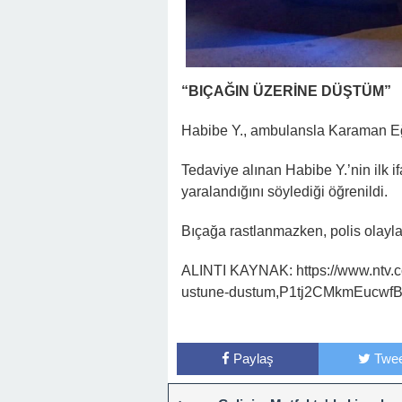
“BIÇAĞIN ÜZERİNE DÜŞTÜM”
Habibe Y., ambulansla Karaman Eği
Tedaviye alınan Habibe Y.’nin ilk 
yaralandığını söylediği öğrenildi.
Bıçağa rastlanmazken, polis olayla i
ALINTI KAYNAK: https://www.ntv.co
ustune-dustum,P1tj2CMkmEucw
Paylaş
Twee