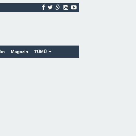
ın
Magazin
TÜMÜ