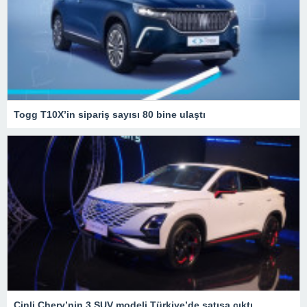
Togg T10X’in sipariş sayısı 80 bine ulaştı
Çinli Chery’nin 3 SUV modeli Türkiye’de satışa çıktı