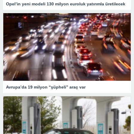
Opel’in yeni modeli 130 milyon euroluk yatırımla üretilecek
Avrupa’da 19 milyon “şüpheli” araç var