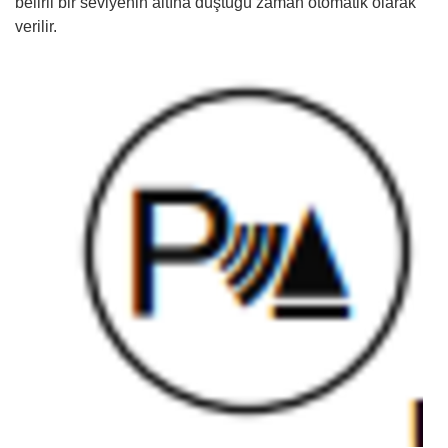
belirli bir seviyenin altına düştüğü zaman otomatik olarak
verilir.