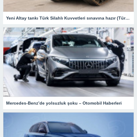
Yeni Altay tankı Türk Silahlı Kuvvetleri sınavına hazır (Türkiye’nin yeni nesil yerli silahları) – Son Dakika Teknoloji Haberleri
Mercedes-Benz’de yolsuzluk şoku – Otomobil Haberleri