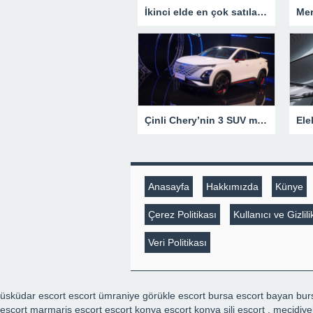
İkinci elde en çok satılan markalar belli oldu
Çinli Chery’nin 3 SUV modeli Türkiye’de satışa çıktı
Anasayfa
Hakkımızda
Künye
Çerez Politikası
Kullanıcı ve Gizli
Veri Politikası
üsküdar escort
escort ümraniye
görükle escort
bursa escort bayan
bur
escort
marmaris escort
escort konya
escort konya
şili escort
,
mecidiye