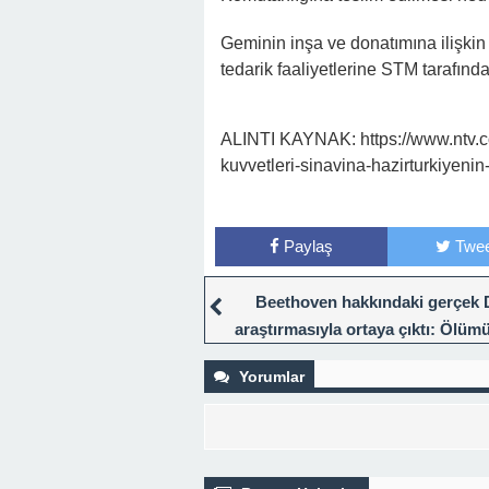
Geminin inşa ve donatımına ilişkin
tedarik faaliyetlerine STM tarafınd
ALINTI KAYNAK: https://www.ntv.com.
kuvvetleri-sinavina-hazirturkiyeni
Paylaş
Twee
Beethoven hakkındaki gerçek
araştırmasıyla ortaya çıktı: Ölü
aylar önce…
Yorumlar