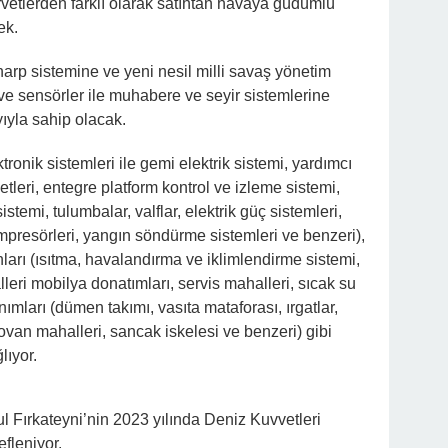
 korvetlerden farklı olarak satıhtan havaya güdümlü
ek.
nik harp sistemine ve yeni nesil milli savaş yönetim
r ve sensörler ile muhabere ve seyir sistemlerine
yıyla sahip olacak.
ktronik sistemleri ile gemi elektrik sistemi, yardımcı
etleri, entegre platform kontrol ve izleme sistemi,
istemi, tulumbalar, valflar, elektrik güç sistemleri,
mpresörleri, yangın söndürme sistemleri ve benzeri),
arı (ısıtma, havalandırma ve iklimlendirme sistemi,
lleri mobilya donatımları, servis mahalleri, sıcak su
ımları (dümen takımı, vasıta mataforası, ırgatlar,
kovan mahalleri, sancak iskelesi ve benzeri) gibi
lıyor.
anbul Fırkateyni’nin 2023 yılında Deniz Kuvvetleri
fleniyor.