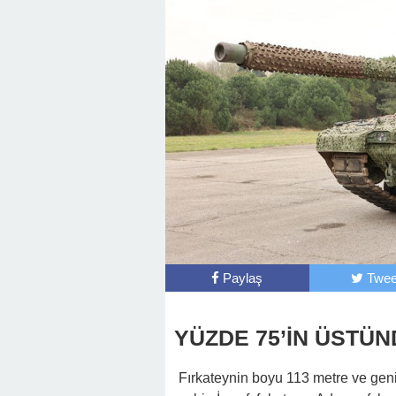
Paylaş
Twee
YÜZDE 75’İN ÜSTÜN
Fırkateynin boyu 113 metre ve geni