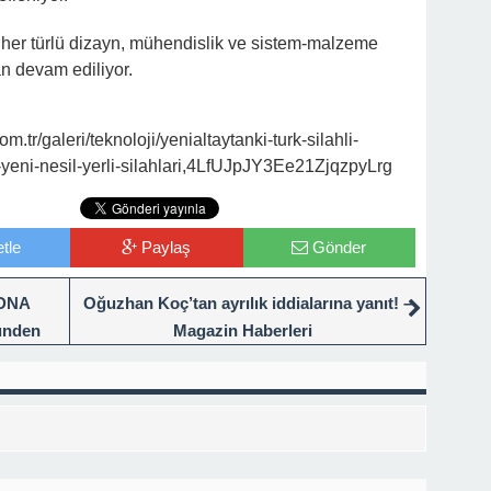
 her türlü dizayn, mühendislik ve sistem-malzeme
an devam ediliyor.
tr/galeri/teknoloji/yenialtaytanki-turk-silahli-
n-yeni-nesil-yerli-silahlari,4LfUJpJY3Ee21ZjqzpyLrg
tle
Paylaş
Gönder
 DNA
Oğuzhan Koç’tan ayrılık iddialarına yanıt! –
münden
Magazin Haberleri