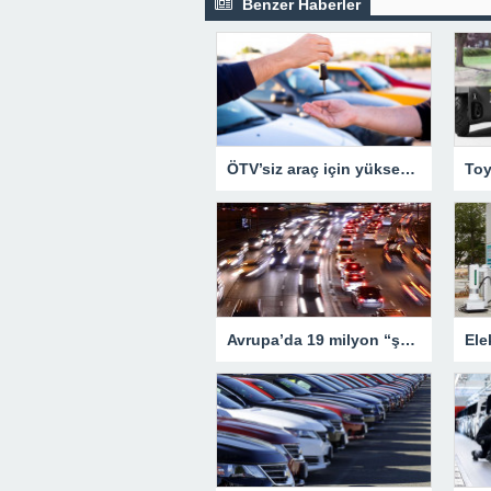
Benzer Haberler
ÖTV’siz araç için yüksek fiyat
Avrupa’da 19 milyon “şüpheli” araç var