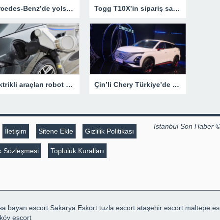
Mercedes-Benz’de yolsuzluk şoku – Otomobil Haberleri
Togg T10X’in sipariş sayısı 80 bine ulaştı
Elektrikli araçları robot yardımı ile edecek
Çin’li Chery Türkiye’de satışa çıktı
İstanbul Son Haber 
İletişim
Sitene Ekle
Gizlilik Politikası
lik Sözleşmesi
Topluluk Kuralları
sa bayan escort
Sakarya Eskort
tuzla escort
ataşehir escort
maltepe es
köy escort