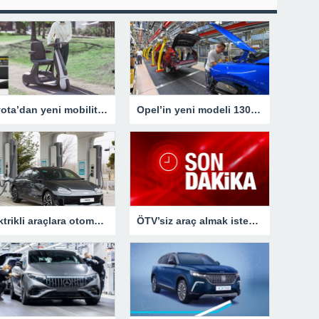
Toyota’dan yeni mobilite aracı – Araba Haberleri
Opel’in yeni modeli 130 milyon euroluk yatırımla üretilecek
Elektrikli araçlara otomatik şarj robotu
ÖTV’siz araç almak isteyen engellilere ‘yüksek fiyattan satış’ iddiası