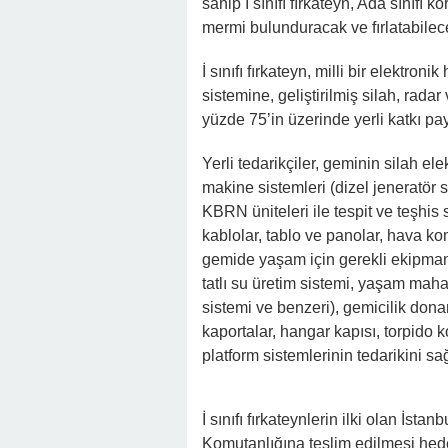
sahip İ sınıfı fırkateyn, Ada sınıfı
mermi bulunduracak ve fırlatabilec
İ sınıfı fırkateyn, milli bir elektro
sistemine, geliştirilmiş silah, rada
yüzde 75’in üzerinde yerli katkı pa
Yerli tedarikçiler, geminin silah ele
makine sistemleri (dizel jeneratör s
KBRN üniteleri ile tespit ve teşhis s
kablolar, tablo ve panolar, hava ko
gemide yaşam için gerekli ekipmanl
tatlı su üretim sistemi, yaşam maha
sistemi ve benzeri), gemicilik donan
kaportalar, hangar kapısı, torpido 
platform sistemlerinin tedarikini sağ
İ sınıfı fırkateynlerin ilki olan İst
Komutanlığına teslim edilmesi hede