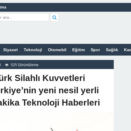
atma
leri Nelerdir?
tleri Nelerdir?
etleri Nelerdir?
Siyaset
Teknoloji
Otomobil
Eğitim
Spor
Sağlık
Kad
tleri Nelerdir?
 Sitesi
3
525 Görüntüleme
z
ürk Silahlı Kuvvetleri
rkiye’nin yeni nesil yerli
akika Teknoloji Haberleri