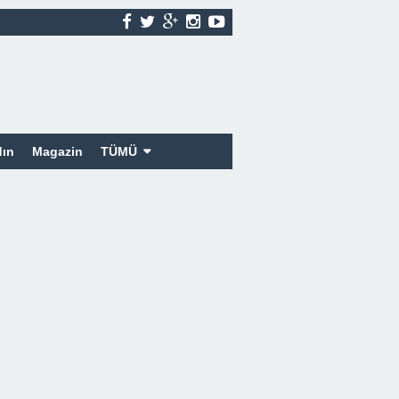
ın
Magazin
TÜMÜ