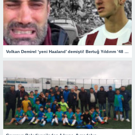
Volkan Demirel ‘yeni Haaland’ demişti! Bertuğ Yıldırım ’48 saat’ ile hayatta kaldı! “Rönesans Rezidans’ta kalıyordum…”Antalyaspor