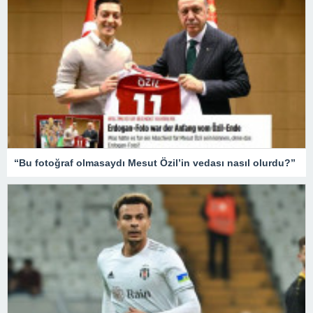
“Bu fotoğraf olmasaydı Mesut Özil’in vedası nasıl olurdu?”