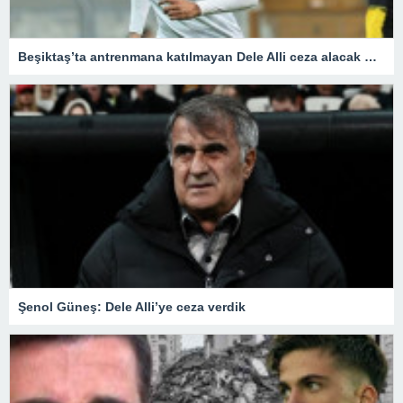
Beşiktaş’ta antrenmana katılmayan Dele Alli ceza alacak mı? – Son Dakika Spor Haberleri
Şenol Güneş: Dele Alli’ye ceza verdik