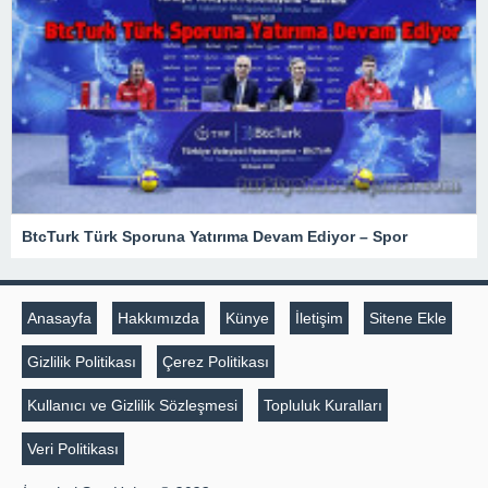
BtcTurk Türk Sporuna Yatırıma Devam Ediyor – Spor
Anasayfa
Hakkımızda
Künye
İletişim
Sitene Ekle
Gizlilik Politikası
Çerez Politikası
Kullanıcı ve Gizlilik Sözleşmesi
Topluluk Kuralları
Veri Politikası