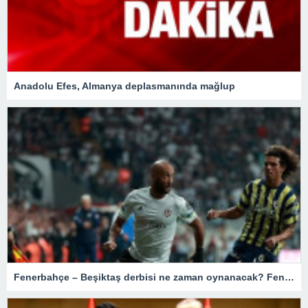
Anadolu Efes, Almanya deplasmanında mağlup
Fenerbahçe – Beşiktaş derbisi ne zaman oynanacak? Fenerbahçe Beşiktaş derbisi bu hafta mı?