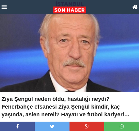
Ziya Şengül neden öldü, hastalığı neydi?
Fenerbahçe efsanesi Ziya Şengül kimdir, kaç
yaşında, aslen nereli? Hayatı ve futbol kariyeri…