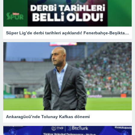
Süper Lig’de derbi tarihleri açıklandı! Fenerbahçe-Beşiktaş / Beşiktaş – Galatasaray maçları ne zaman?
Ankaragücü’nde Tolunay Kafkas dönemi