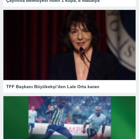
Çayırova Belediyesi’nden 1 kupa, 8 madalya
TFF Başkanı Büyükekşi’den Lale Orta kararı