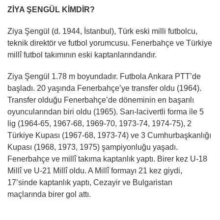
ZİYA ŞENGÜL KİMDİR?
Ziya Şengül (d. 1944, İstanbul), Türk eski milli futbolcu,
teknik direktör ve futbol yorumcusu. Fenerbahçe ve Türkiye
millî futbol takımının eski kaptanlarındandır.
Ziya Şengül 1.78 m boyundadır. Futbola Ankara PTT’de
başladı. 20 yaşında Fenerbahçe’ye transfer oldu (1964).
Transfer olduğu Fenerbahçe’de döneminin en başarılı
oyuncularından biri oldu (1965). Sarı-lacivertli forma ile 5
lig (1964-65, 1967-68, 1969-70, 1973-74, 1974-75), 2
Türkiye Kupası (1967-68, 1973-74) ve 3 Cumhurbaşkanlığı
Kupası (1968, 1973, 1975) şampiyonluğu yaşadı.
Fenerbahçe ve millî takıma kaptanlık yaptı. Birer kez U-18
Millî ve U-21 Millî oldu. A Millî formayı 21 kez giydi,
17’sinde kaptanlık yaptı, Cezayir ve Bulgaristan
maçlarında birer gol attı.