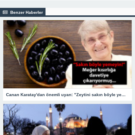
Benzer Haberler
Canan Karatay'dan önemli uyarı: "Zeytini sakın böyle yemeyin!" Meğer kısırlığa davetiye çıkarıyormuş…