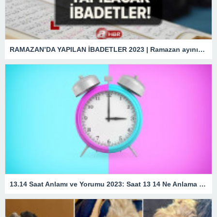
RAMAZAN’DA YAPILAN İBADETLER 2023 | Ramazan ayının ilk günü hangi ibadetler yapılmalı? Kılınacak namazlar, okunacak sureler…
13.14 Saat Anlamı ve Yorumu 2023: Saat 13 14 Ne Anlama Gelir?