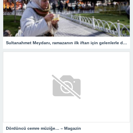
Sultanahmet Meydanı, ramazanın ilk iftarı için gelenlerle doldu
Dördüncü cemre müziğe… – Magazin