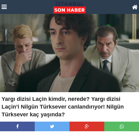
Yargı dizisi Laçin kimdir, nerede? Yargı dizisi
Laçin’i Nilgün Türksever canlandırıyor! Nilgün
Türksever kaç yaşında?