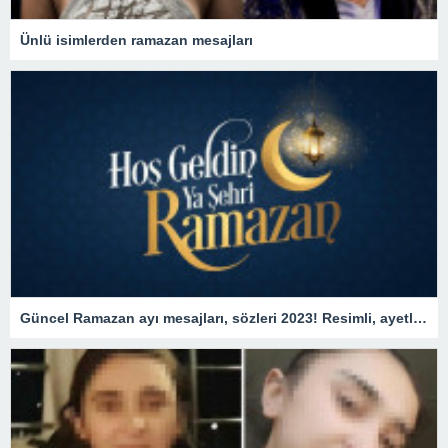
Ünlü isimlerden ramazan mesajları
Güncel Ramazan ayı mesajları, sözleri 2023! Resimli, ayetli, dualı hoş geldin Ya Şehr-i Ramazan, Hayırlı Ramazanlar mesajları!