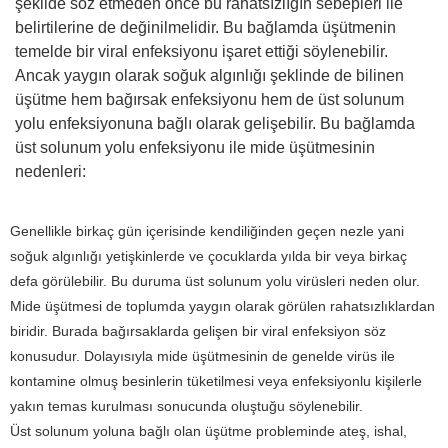
şekilde söz etmeden önce bu rahatsızlığın sebepleri ile
belirtilerine de değinilmelidir. Bu bağlamda üşütmenin
temelde bir viral enfeksiyonu işaret ettiği söylenebilir.
Ancak yaygın olarak soğuk algınlığı şeklinde de bilinen
üşütme hem bağırsak enfeksiyonu hem de üst solunum
yolu enfeksiyonuna bağlı olarak gelişebilir. Bu bağlamda
üst solunum yolu enfeksiyonu ile mide üşütmesinin
nedenleri:
Genellikle birkaç gün içerisinde kendiliğinden geçen nezle yani
soğuk algınlığı yetişkinlerde ve çocuklarda yılda bir veya birkaç
defa görülebilir. Bu duruma üst solunum yolu virüsleri neden olur.
Mide üşütmesi de toplumda yaygın olarak görülen rahatsızlıklardan
biridir. Burada bağırsaklarda gelişen bir viral enfeksiyon söz
konusudur. Dolayısıyla mide üşütmesinin de genelde virüs ile
kontamine olmuş besinlerin tüketilmesi veya enfeksiyonlu kişilerle
yakın temas kurulması sonucunda oluştuğu söylenebilir.
Üst solunum yoluna bağlı olan üşütme probleminde ateş, ishal,