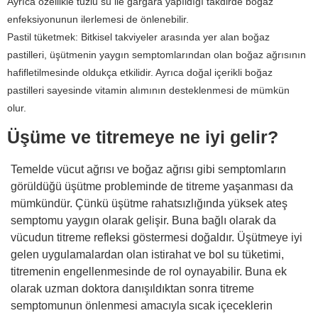
Ayrıca özellikle tuzlu su ile gargara yapıldığı takdirde boğaz
enfeksiyonunun ilerlemesi de önlenebilir.
Pastil tüketmek: Bitkisel takviyeler arasında yer alan boğaz
pastilleri, üşütmenin yaygın semptomlarından olan boğaz ağrısının
hafifletilmesinde oldukça etkilidir. Ayrıca doğal içerikli boğaz
pastilleri sayesinde vitamin alımının desteklenmesi de mümkün
olur.
Üşüme ve titremeye ne iyi gelir?
Temelde vücut ağrısı ve boğaz ağrısı gibi semptomların
görüldüğü üşütme probleminde de titreme yaşanması da
mümkündür. Çünkü üşütme rahatsızlığında yüksek ateş
semptomu yaygın olarak gelişir. Buna bağlı olarak da
vücudun titreme refleksi göstermesi doğaldır. Üşütmeye iyi
gelen uygulamalardan olan istirahat ve bol su tüketimi,
titremenin engellenmesinde de rol oynayabilir. Buna ek
olarak uzman doktora danışıldıktan sonra titreme
semptomunun önlenmesi amacıyla sıcak içeceklerin