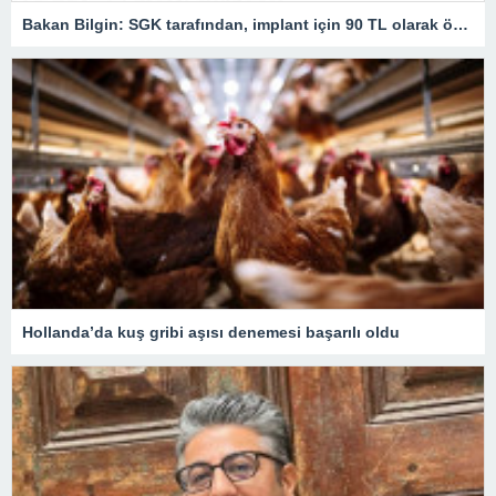
Bakan Bilgin: SGK tarafından, implant için 90 TL olarak ödenen tutar 750 TL’ye çıkarıldı
Hollanda’da kuş gribi aşısı denemesi başarılı oldu