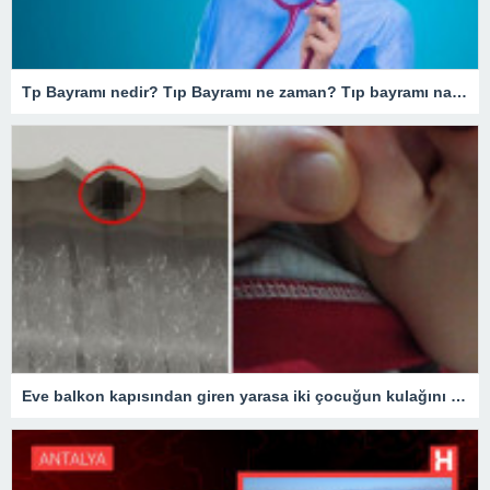
Tp Bayramı nedir? Tıp Bayramı ne zaman? Tıp bayramı nasıl ortaya çıktı?
Eve balkon kapısından giren yarasa iki çocuğun kulağını ısırdı