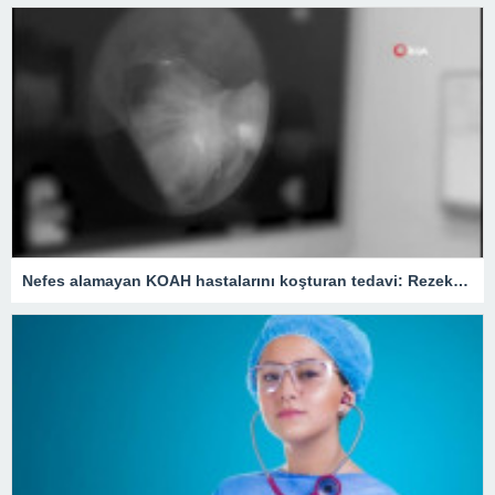
Nefes alamayan KOAH hastalarını koşturan tedavi: Rezektör balon tedavisi