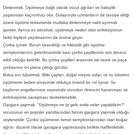
Dinlenmek: Üşütmeye bağlı olarak vücut ağrıları ve halsizlik
yaşanması kaçınılmaz olur. Dolayısıyla uzmanların da tavsiye ettiği
üzere üşütme tedavisinde mutlaka dinlenmeye vakit ayırmak
gerekir. Ayrıca ev istirahati, üşütmeye neden olan enfeksiyonun
farklı kişilere yayılmasının da önüne geçer.
Çorba içmek: Burun tıkanıklığı ve hâlsizlik gibi üşütme
semptomlarının giderilmesinde bazı çorba çeşitlerinin son derece
etkili olduğu belirtilir. Bu çorba çeşitleri arasında ise tavuk ve paça
çorbasının ön plana çıktığı görülür.
Bolca sıvı tüketmek: Bitki çayları, doğal meyve suları ve su tüketimi
üşütmenin tedavi sürecinde oldukça önemli bir rol oynar. Su
kaybının engellenmesi sayesinde vücudun direncini kazanması ve
enfeksiyonla savaşması desteklenebilir.
Gargara yapmak: “Üşütmeye ne iyi gelir evde neler yapabilirim?”
sorusunun en popüler yanıtlarından birinin gargara yapmak olduğu
söylenebilir. Çünkü üşütmenin temel semptomlarından olan boğaz
ağrısı, düzenli olarak garagara yapılmasıyla birlikte hafifletilebilir.