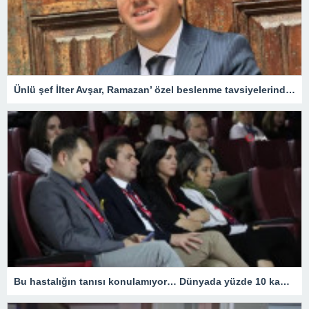
Ünlü şef İlter Avşar, Ramazan’ özel beslenme tavsiyelerinde bulundu
Bu hastalığın tanısı konulamıyor… Dünyada yüzde 10 kadında görülen Endometriozis, doğurganlık çağındaki kadınları etkiliyor