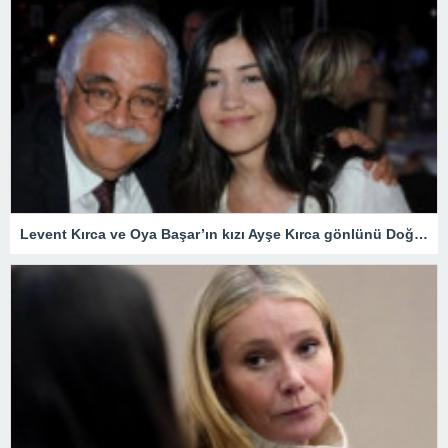
Levent Kırca ve Oya Başar’ın kızı Ayşe Kırca gönlünü Doğu Demirkol’a kaptırdı! Fotoğraf ele verdi