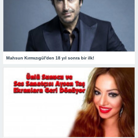
Mahsun Kırmızıgül'den 18 yıl sonra bir ilk!