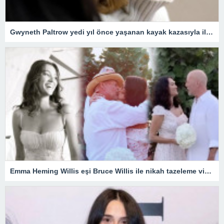
Gwyneth Paltrow yedi yıl önce yaşanan kayak kazasıyla ilgili mahkemeye çıktı; “kontrolden çıkarak birine çarpmakla” suçlanıyor
Emma Heming Willis eşi Bruce Willis ile nikah tazeleme videosunu yayınladı