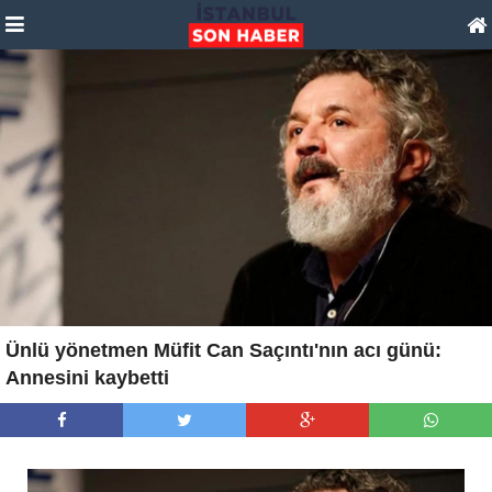
Ünlü yönetmen Müfit Can Saçıntı'nın acı günü:
Annesini kaybetti