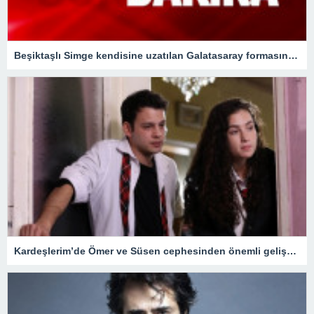
Beşiktaşlı Simge kendisine uzatılan Galatasaray formasını ’kartal’ işareti yaparak geri çevirdi
Kardeşlerim’de Ömer ve Süsen cephesinden önemli gelişmeler