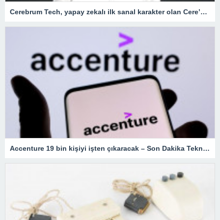
Cerebrum Tech, yapay zekalı ilk sanal karakter olan Cere’yi mobil uygulama olarak sundu – Teknoloji Haberleri
Accenture 19 bin kişiyi işten çıkaracak – Son Dakika Teknoloji Haberleri