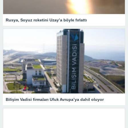
Rusya, Soyuz roketini Uzay’a böyle fırlattı
Bilişim Vadisi firmaları Ufuk Avrupa’ya dahil oluyor