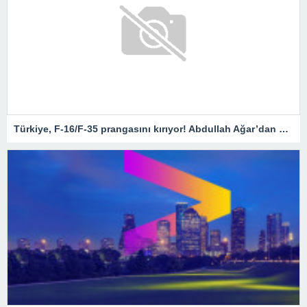
Türkiye, F-16/F-35 prangasını kırıyor! Abdullah Ağar’dan Milli Muharip Uçak çıkışı