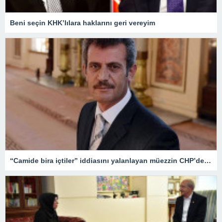
Beni seçin KHK’lılara haklarını geri vereyim
“Camide bira içtiler” iddiasını yalanlayan müezzin CHP’den milletvekili aday adayı oldu