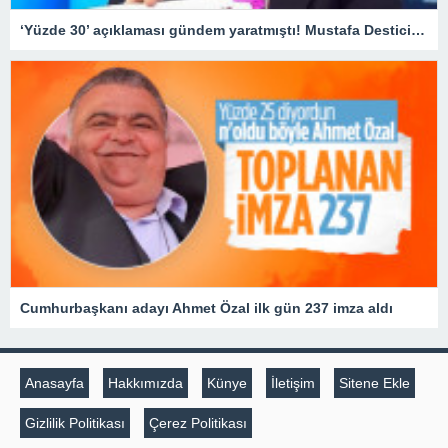
‘Yüzde 30’ açıklaması gündem yaratmıştı! Mustafa Destici’den BBP’nin oy oranıyla ilgili yeni açıklama
Cumhurbaşkanı adayı Ahmet Özal ilk gün 237 imza aldı
Anasayfa
Hakkımızda
Künye
İletişim
Sitene Ekle
Gizlilik Politikası
Çerez Politikası