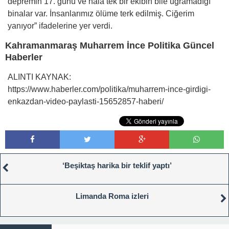
depremin 17. günü ve hala tek bir ekibin bile uğramadığı
binalar var. İnsanlarımız ölüme terk edilmiş. Ciğerim
yanıyor” ifadelerine yer verdi.
Kahramanmaraş Muharrem İnce Politika Güncel
Haberler
ALINTI KAYNAK:
https://www.haberler.com/politika/muharrem-ince-girdigi-
enkazdan-video-paylasti-15652857-haberi/
‘Beşiktaş harika bir teklif yaptı’
Limanda Roma izleri