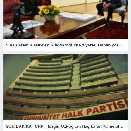
Sinan Ateş’in eşinden Kılıçdaroğlu’na ziyaret: Benim yol arkadaşım
SON DAKİKA | CHP’li Engin Özkoç’tan flaş karar! Kameralar karşısında ‘Son toplantım’ diyerek duyurdu