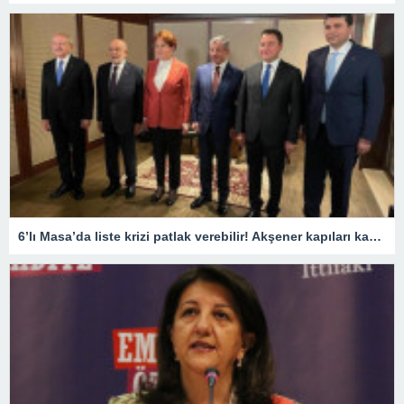
6’lı Masa’da liste krizi patlak verebilir! Akşener kapıları kapattı, Kılıçdaroğlu ise tek partiye sıcak bakıyor