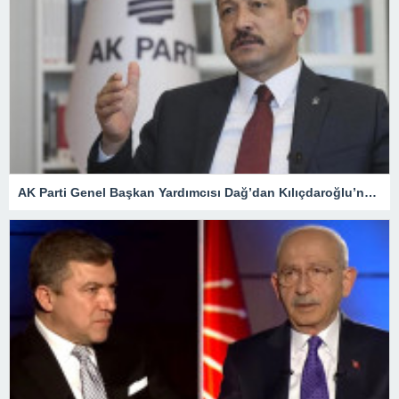
AK Parti Genel Başkan Yardımcısı Dağ’dan Kılıçdaroğlu’na tepki! “Açıkça itiraf ediyor” dedi ve ekledi: CHP despottur, değişmez