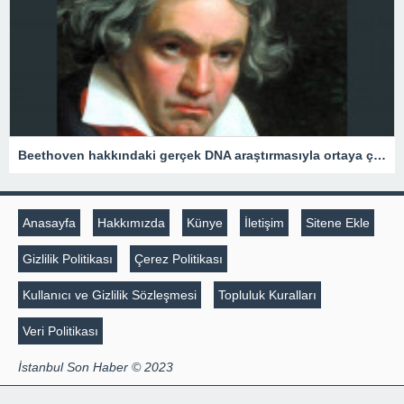
Beethoven hakkındaki gerçek DNA araştırmasıyla ortaya çıktı: Ölümünden aylar önce…
Anasayfa
Hakkımızda
Künye
İletişim
Sitene Ekle
Gizlilik Politikası
Çerez Politikası
Kullanıcı ve Gizlilik Sözleşmesi
Topluluk Kuralları
Veri Politikası
İstanbul Son Haber © 2023