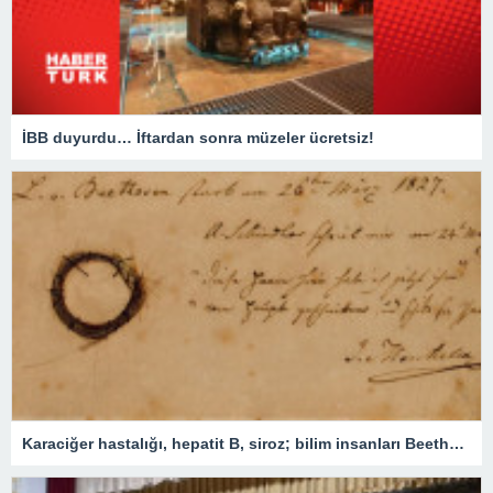
İBB duyurdu… İftardan sonra müzeler ücretsiz!
Karaciğer hastalığı, hepatit B, siroz; bilim insanları Beethoven’ın saç tellerini inceleyerek sağlık durumunu ortaya çıkardı