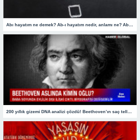
Abı hayatım ne demek? Ab-ı hayatım nedir, anlamı ne? Abı hayatım kime denir? Yüz Yıllık Mucize Abı hayatım anlamı!
200 yıllık gizemi DNA analizi çözdü! Beethoven’ın saç telleri ölümüne yol açan hastalığı aydınlattı