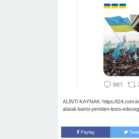
ALINTI KAYNAK: https://t24.com.tr/
alarak-barisi-yeniden-tesis-edece
Paylaş
Twee