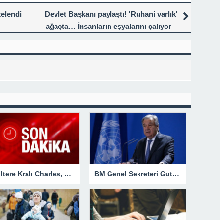
elendi
Devlet Başkanı paylaştı! 'Ruhani varlık'
ağaçta… İnsanların eşyalarını çalıyor
İngiltere Kralı Charles, EBRD’nin Londra’daki yeni binasının açılışına katıldı
BM Genel Sekreteri Guterres’ten iklim değişikliği açıklaması