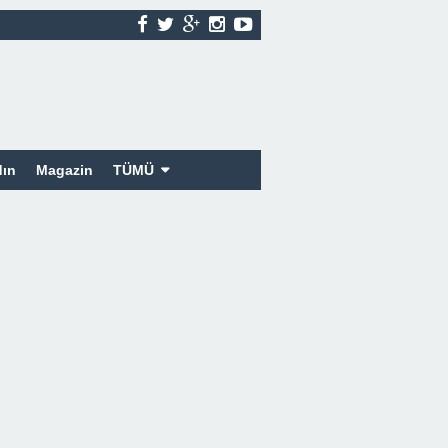
ın
Magazin
TÜMÜ