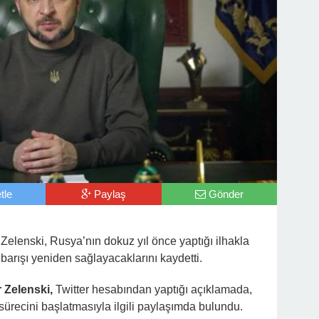
tle
Paylaş
Gönder
elenski, Rusya’nın dokuz yıl önce yaptığı ilhakla
k barışı yeniden sağlayacaklarını kaydetti.
r Zelenski,
Twitter hesabından yaptığı açıklamada,
 sürecini başlatmasıyla ilgili paylaşımda bulundu.