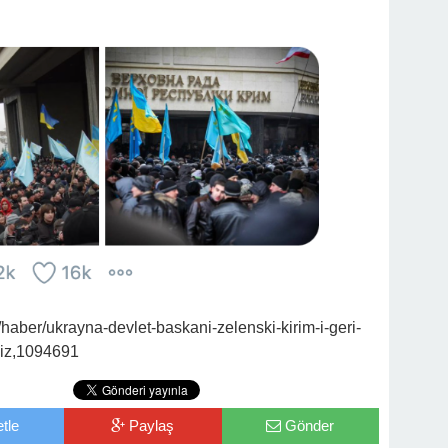
haber/ukrayna-devlet-baskani-zelenski-kirim-i-geri-
giz,1094691
tle
Paylaş
Gönder