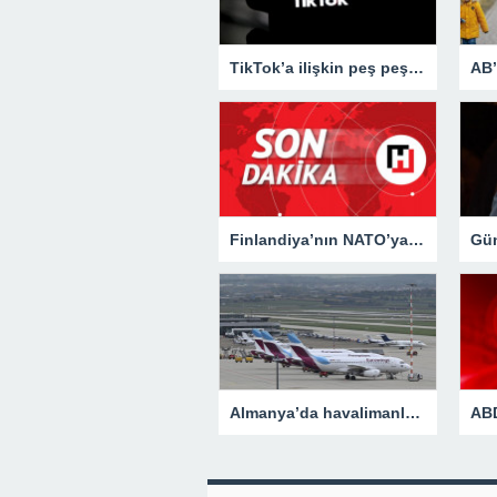
TikTok’a ilişkin peş peşe iki kritik karar daha! Tüm elektronik cihazlarda yasaklandı…
Finlandiya’nın NATO’ya üyeliği için yeni gelişme
Almanya’da havalimanlarındaki uyarı grevleri bazı uçuşlarda gecikmelere neden oluyor