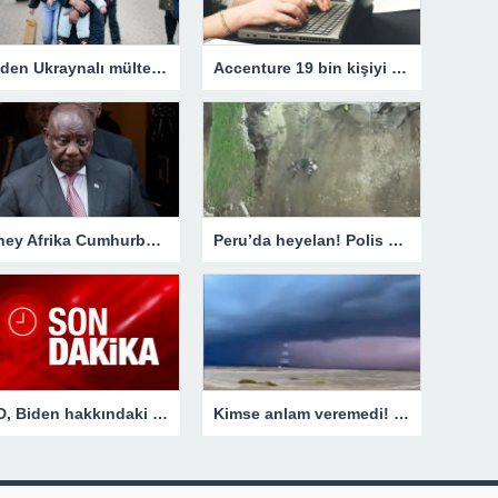
AB’den Ukraynalı mültecilere 1 yıl oturma izni – Dünya
Accenture 19 bin kişiyi işten çıkaracak
Güney Afrika Cumhurbaşkanı Ramaphosa, Belçika Kralı Philippe ile görüştü
Peru’da heyelan! Polis memurunun üzerine derin dondurucu düştü
ABD, Biden hakkındaki cinsel taciz iddialarını konuşuyor
Kimse anlam veremedi! Görenleri hayretler içinde bırakan SIRA DIŞI görüntü