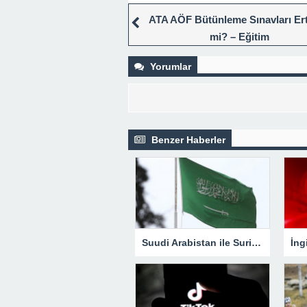
ATA AÖF Bütünleme Sınavları Ert
mi? – Eğitim
Yorumlar
Benzer Haberler
Suudi Arabistan ile Suriye, diplomatik ilişkileri yeniden başlatacak