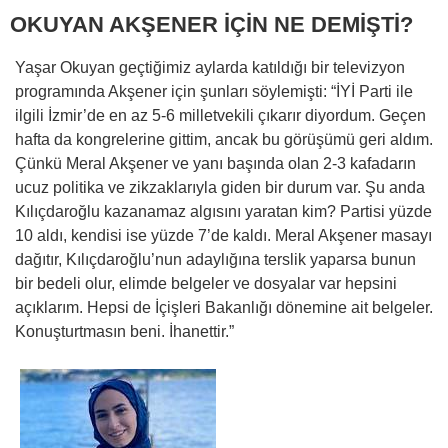
OKUYAN AKŞENER İÇİN NE DEMİŞTİ?
Yaşar Okuyan geçtiğimiz aylarda katıldığı bir televizyon
programında Akşener için şunları söylemişti: “İYİ Parti ile
ilgili İzmir’de en az 5-6 milletvekili çıkarır diyordum. Geçen
hafta da kongrelerine gittim, ancak bu görüşümü geri aldım.
Çünkü Meral Akşener ve yanı başında olan 2-3 kafadarın
ucuz politika ve zikzaklarıyla giden bir durum var. Şu anda
Kılıçdaroğlu kazanamaz algısını yaratan kim? Partisi yüzde
10 aldı, kendisi ise yüzde 7’de kaldı. Meral Akşener masayı
dağıtır, Kılıçdaroğlu’nun adaylığına terslik yaparsa bunun
bir bedeli olur, elimde belgeler ve dosyalar var hepsini
açıklarım. Hepsi de İçişleri Bakanlığı dönemine ait belgeler.
Konuşturtmasın beni. İhanettir.”