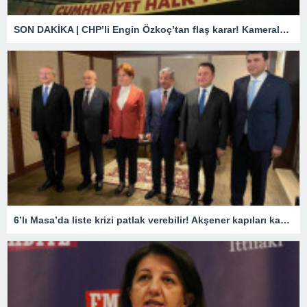
SON DAKİKA | CHP’li Engin Özkoç’tan flaş karar! Kameralar karşısında ‘Son toplantım’ diyerek duyurdu
6’lı Masa’da liste krizi patlak verebilir! Akşener kapıları kapattı, Kılıçdaroğlu ise tek partiye sıcak bakıyor