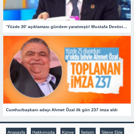
‘Yüzde 30’ açıklaması gündem yaratmıştı! Mustafa Destici’den BBP’nin oy oranıyla ilgili yeni açıklama
Cumhurbaşkanı adayı Ahmet Özal ilk gün 237 imza aldı
Anasayfa
Hakkımızda
Künye
İletişim
Sitene Ekle