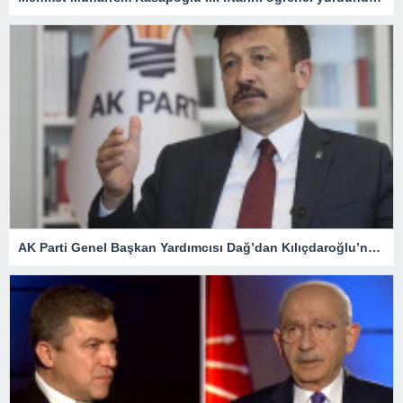
AK Parti Genel Başkan Yardımcısı Dağ’dan Kılıçdaroğlu’na tepki! “Açıkça itiraf ediyor” dedi ve ekledi: CHP despottur, değişmez