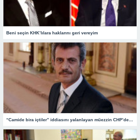
Beni seçin KHK’lılara haklarını geri vereyim
“Camide bira içtiler” iddiasını yalanlayan müezzin CHP’den milletvekili aday adayı oldu