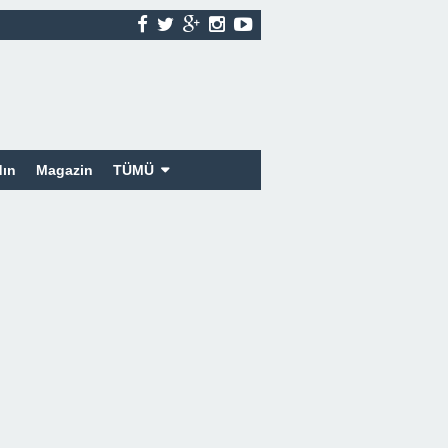
ın
Magazin
TÜMÜ