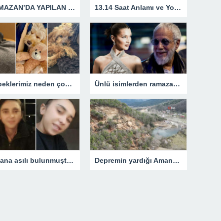
RAMAZAN’DA YAPILAN İBADETLER 2023 | Ramazan ayının ilk günü hangi ibadetler yapılmalı? Kılınacak namazlar, okunacak sureler…
13.14 Saat Anlamı ve Yorumu 2023: Saat 13 14 Ne Anlama Gelir?
Köpeklerimiz neden çok uyuyor?
Ünlü isimlerden ramazan mesajları
Tavana asılı bulunmuştu… Kızı her şeyi itiraf etti: Erkek arkadaşıyla plan yapıp öldürmüş! Dikkat çeken tecavüz detayı
Depremin yardığı Amanos Dağları’nda oluşan göletler görüntülendi