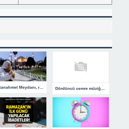
Sultanahmet Meydanı, ramazanın ilk iftarı için gelenlerle doldu
Dördüncü cemre müziğe… – Magazin