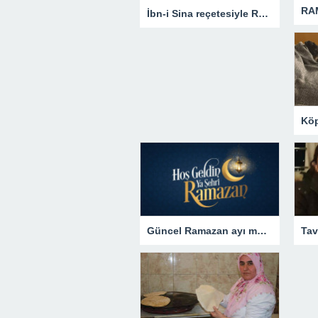
İbn-i Sina reçetesiyle Ramazan şerbeti tarifi…
Güncel Ramazan ayı mesajları, sözleri 2023! Resimli, ayetli, dualı hoş geldin Ya Şehr-i Ramazan, Hayırlı Ramazanlar mesajları!