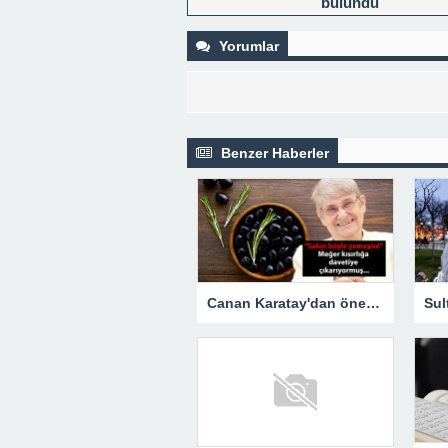
bulundu
Yorumlar
Benzer Haberler
Canan Karatay'dan önemli uyarı: "Zeytini sakın böyle yemeyin!" Meğer kısırlığa davetiye çıkarıyormuş…