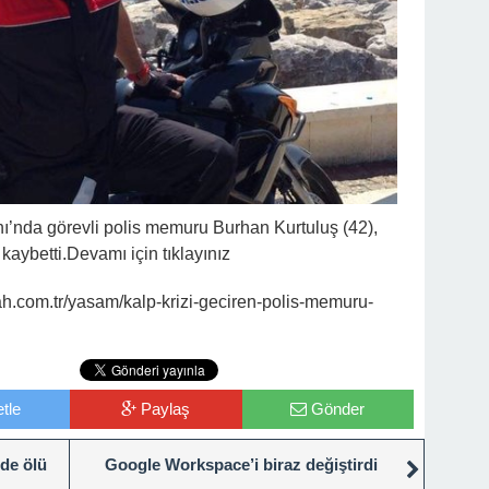
’nda görevli polis memuru Burhan Kurtuluş (42),
 kaybetti.Devamı için tıklayınız
.com.tr/yasam/kalp-krizi-geciren-polis-memuru-
tle
Paylaş
Gönder
rde ölü
Google Workspace’i biraz değiştirdi