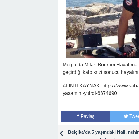
Muğla’da Milas-Bodrum Havalimanı
geçirdiği kalp krizi sonucu hayatını
ALINTI KAYNAK: https://www.sabah
yasamini-yitirdi-6374690
Paylaş
Twee
Belçika’da 5 yaşındaki Nail, nehi