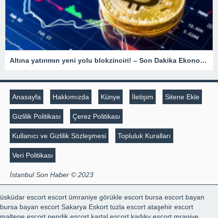
Altına yatırımın yeni yolu blokzinciri! – Son Dakika Ekonomi Haberleri
Anasayfa
Hakkımızda
Künye
İletişim
Sitene Ekle
Gizlilik Politikası
Çerez Politikası
Kullanıcı ve Gizlilik Sözleşmesi
Topluluk Kuralları
Veri Politikası
İstanbul Son Haber © 2023
üsküdar escort
escort ümraniye
görükle escort
bursa escort bayan
bursa bayan escort
Sakarya Eskort
tuzla escort
ataşehir escort
maltepe escort
pendik escort
kartal escort
kadıky escort
mraniye