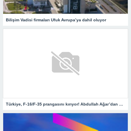
Bilişim Vadisi firmaları Ufuk Avrupa’ya dahil oluyor
Türkiye, F-16/F-35 prangasını kırıyor! Abdullah Ağar’dan Milli Muharip Uçak çıkışı