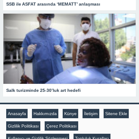
SSB ile ASFAT arasında ‘MEMATT’ anlaşması
Salk turizminde 25-30’luk art hedefi
Anasayfa
Hakkımızda
Künye
İletişim
Sitene Ekle
Gizlilik Politikası
Çerez Politikası
Kullanıcı ve Gizlilik Sözleşmesi
Topluluk Kuralları