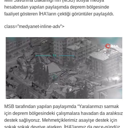
Milli Savunma Bakanlığı’nın (MSB) sosyal medya
hesabından yapılan paylaşımda deprem bölgesinde
faaliyet gösteren İHA’ların çektiği görüntüler paylaşıldı.
class=”medyanet-inline-adv”>
MSB tarafından yapılan paylaşımda “Yaralarımızı sarmak
için deprem bölgesindeki çalışmalara havadan da aralıksız
destek sağlıyoruz. Mehmetçiklerimiz asayişe destek için
sokak sokak devriye atarken, İHA’larımız da gece-gündüz