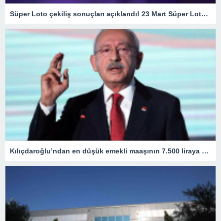
Süper Loto çekiliş sonuçları açıklandı! 23 Mart Süper Loto çekilişinde büyük ikramiye kazandıran numaralar… – Son Haberler
Kılıçdaroğlu’ndan en düşük emekli maaşının 7.500 liraya yükseltilmesine ilk yorum: Açlık sınırının altında bir rakam