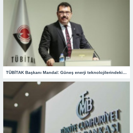
TÜBİTAK Başkanı Mandal: Güneş enerji teknolojilerindeki yenilikçi yönelimleri destekliyoruz