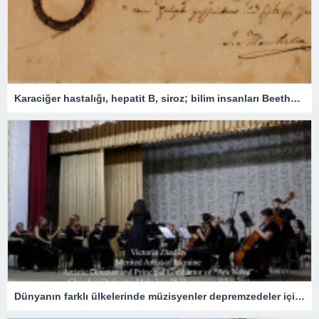
Karaciğer hastalığı, hepatit B, siroz; bilim insanları Beethoven’ın saç tellerini inceleyerek sağlık durumunu ortaya çıkardı
Dünyanın farklı ülkelerinde müzisyenler depremzedeler için konser verdi