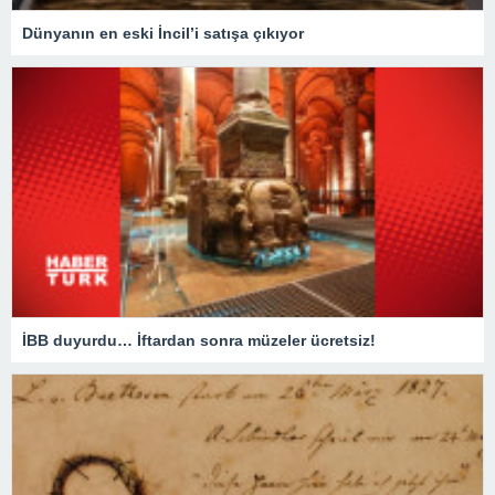
Dünyanın en eski İncil’i satışa çıkıyor
İBB duyurdu… İftardan sonra müzeler ücretsiz!