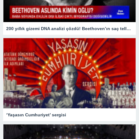
200 yıllık gizemi DNA analizi çözdü! Beethoven’ın saç telleri ölümüne yol açan hastalığı aydınlattı
‘Yaşasın Cumhuriyet’ sergisi