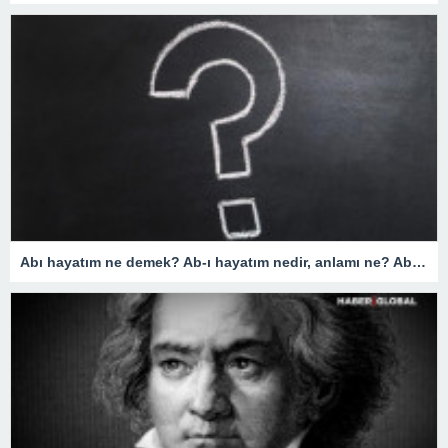
Abı hayatım ne demek? Ab-ı hayatım nedir, anlamı ne? Abı hayatım kime denir? Yüz Yıllık Mucize Abı hayatım anlamı!