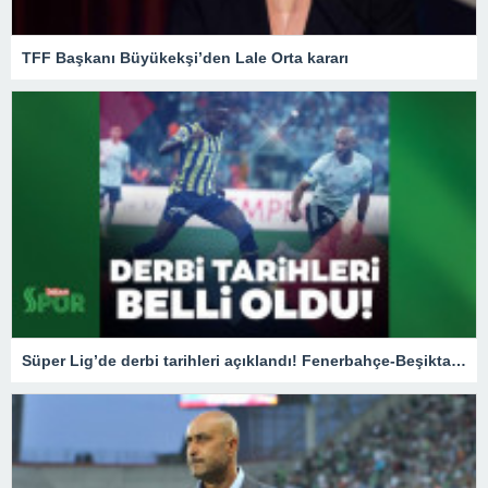
TFF Başkanı Büyükekşi’den Lale Orta kararı
Süper Lig’de derbi tarihleri açıklandı! Fenerbahçe-Beşiktaş / Beşiktaş – Galatasaray maçları ne zaman?