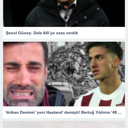
Şenol Güneş: Dele Alli’ye ceza verdik
Volkan Demirel ‘yeni Haaland’ demişti! Bertuğ Yıldırım ’48 saat’ ile hayatta kaldı! “Rönesans Rezidans’ta kalıyordum…”Antalyaspor