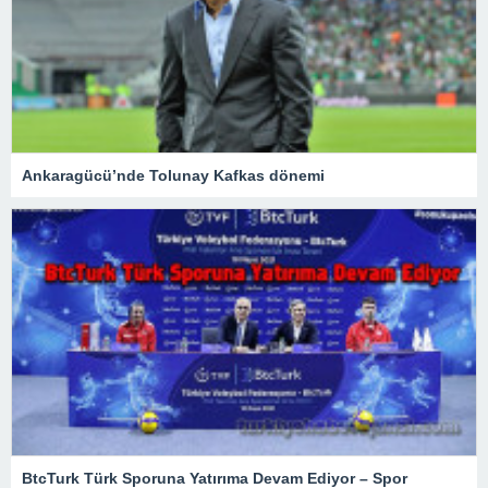
Ankaragücü’nde Tolunay Kafkas dönemi
BtcTurk Türk Sporuna Yatırıma Devam Ediyor – Spor