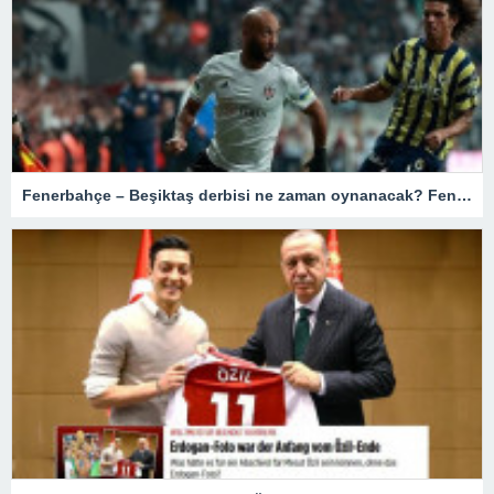
Fenerbahçe – Beşiktaş derbisi ne zaman oynanacak? Fenerbahçe Beşiktaş derbisi bu hafta mı?