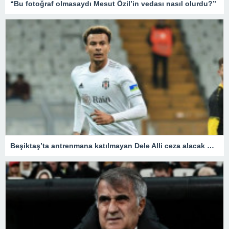
“Bu fotoğraf olmasaydı Mesut Özil’in vedası nasıl olurdu?”
Beşiktaş’ta antrenmana katılmayan Dele Alli ceza alacak mı? – Son Dakika Spor Haberleri