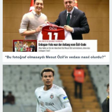
“Bu fotoğraf olmasaydı Mesut Özil’in vedası nasıl olurdu?”