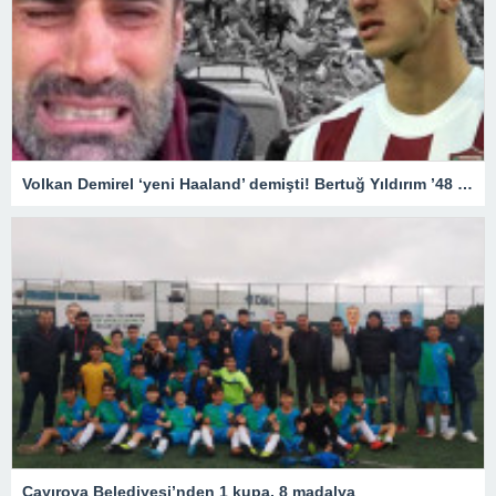
Volkan Demirel ‘yeni Haaland’ demişti! Bertuğ Yıldırım ’48 saat’ ile hayatta kaldı! “Rönesans Rezidans’ta kalıyordum…”Antalyaspor
Çayırova Belediyesi’nden 1 kupa, 8 madalya