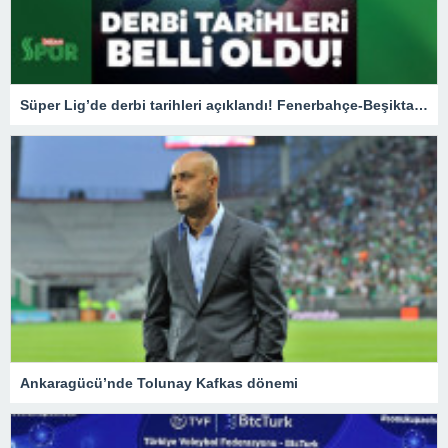
Süper Lig’de derbi tarihleri açıklandı! Fenerbahçe-Beşiktaş / Beşiktaş – Galatasaray maçları ne zaman?
Ankaragücü’nde Tolunay Kafkas dönemi