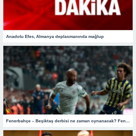
Anadolu Efes, Almanya deplasmanında mağlup
Fenerbahçe – Beşiktaş derbisi ne zaman oynanacak? Fenerbahçe Beşiktaş derbisi bu hafta mı?