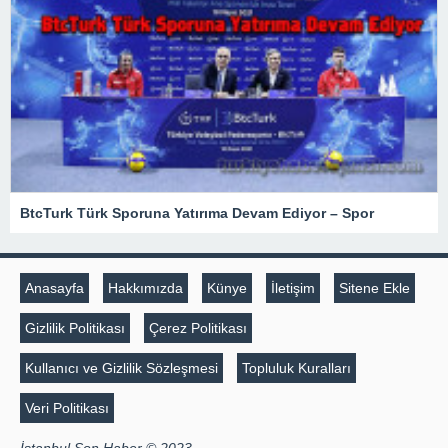
BtcTurk Türk Sporuna Yatırıma Devam Ediyor – Spor
Anasayfa
Hakkımızda
Künye
İletişim
Sitene Ekle
Gizlilik Politikası
Çerez Politikası
Kullanıcı ve Gizlilik Sözleşmesi
Topluluk Kuralları
Veri Politikası
İstanbul Son Haber © 2023