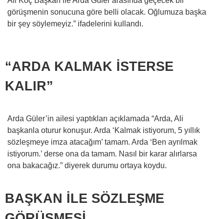
Ali Koç Başkan ile Arda Güler arasında geçecek bir
görüşmenin sonucuna göre belli olacak. Oğlumuza başka
bir şey söylemeyiz.” ifadelerini kullandı.
“ARDA KALMAK İSTERSE
KALIR”
Arda Güler’in ailesi yaptıkları açıklamada “Arda, Ali
başkanla oturur konuşur. Arda ‘Kalmak istiyorum, 5 yıllık
sözleşmeye imza atacağım’ tamam. Arda ‘Ben ayrılmak
istiyorum.’ derse ona da tamam. Nasıl bir karar alırlarsa
ona bakacağız.” diyerek durumu ortaya koydu.
BAŞKAN İLE SÖZLEŞME
GÖRÜŞMESİ