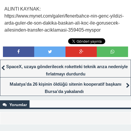
ALINTI KAYNAK:
https://www.mynet.com/galeri/fenerbahce-nin-genc-yildizi-
arda-guler-de-son-dakika-baskan-ali-koc-ile-gorusecek-
ailesinden-transfer-aciklamasi-359405-myspor
SpaceX, uzaya gönderilecek roketteki teknik arıza nedeniyle
fırlatmayı durdurdu
Malatya’da 26 kişinin öldüğü sitenin kooperatif başkanı
Bursa’da yakalandı
Yorumlar