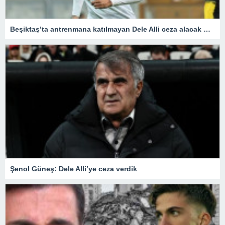
Beşiktaş’ta antrenmana katılmayan Dele Alli ceza alacak mı? – Son Dakika Spor Haberleri
Şenol Güneş: Dele Alli’ye ceza verdik