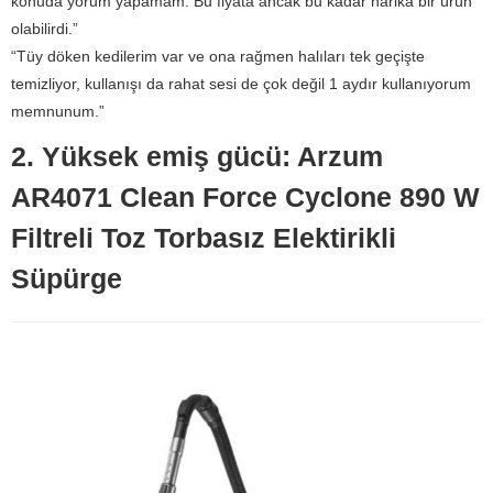
konuda yorum yapamam. Bu fiyata ancak bu kadar harika bir ürün
olabilirdi.”
“Tüy döken kedilerim var ve ona rağmen halıları tek geçişte
temizliyor, kullanışı da rahat sesi de çok değil 1 aydır kullanıyorum
memnunum.”
2. Yüksek emiş gücü: Arzum
AR4071 Clean Force Cyclone 890 W
Filtreli Toz Torbasız Elektirikli
Süpürge