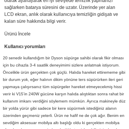
olarak ayarlayarak en iyi seviyede temizlik yapmanızı
sağlarken batarya süresini de uzatır. Üzerinde yer alan
LCD ekran, anlık olarak kullanıcıya temizliğin gidişatı ve
kalan süre hakkında bilgi verir.
Ürünü İncele
Kullanıcı yorumları
20 senedir kullandığım bir Dyson süpürge sahibi olarak fikir olması
için bu cihazla 3-4 saatlik deneyimimi sizlere anlatmak istiyorum.
Öncelikle ürün gerçekten çok güçlü. Halıda hareket ettirememe gibi
bir durum yok, eğer halının dikim yönüne ters süpürürken ileri geri
yapmaya çalışırsanız tüm süpürgeler hareket etmeyecekmiş hissi
verir ki V15’in 240W gücüne karşın halıda alıştıktan sonra rahat bir
kullanım imkanı verdiğini söylemem mümkün. Ayrıca makineyle düz
bir yolda yürür gibi sadece bir kere süpürmek istediğiniz alanın
üzerinden geçmeniz yeterli. Ürün ne hafif ne de çok ağır. Benim en
sevdiğim aksesuar mobilya altı başlığı oldu ki gerçekten mobilya