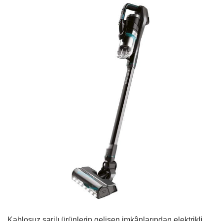
Kablosuz şarjlı ürünlerin gelişen imkânlarından elektrikli