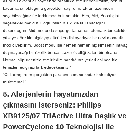
altını bu aksesuar sayesinde rahatlıkla temizleyebilirsiniz, ben bu
kadar rahat olduğuna gerçekten şaşırdım. Ekran üzerinden
seçebileceğiniz üç farklı mod bulunmakta. Eco, Mid, Boost gibi
seçenekler mevcut. Çoğu insanın sıklıkla kullanacağını
düşündüğüm Mid modunda süpürge tamamen otomatik bir şekilde
yüzeye göre kiri algılayıp gücü kendisi ayarlıyor bir nevi otomatik
mod diyebilirim. Boost modu ise hemen hemen hiç kimsenin ihtiyaç
duymayacağı bir özellik bence. Lazer özelliği zaten bir efsane.
Normal süpürgenizle temizledim sandığınız yerleri aslında hiç
temizlemediğinizi fark edecekesiniz.”
“Çok araştırdım gerçekten parasını sonuna kadar hak ediyor
mükemmel.”
5. Alerjenlerin hayatınızdan
çıkmasını isterseniz: Philips
XB9125/07 TriActive Ultra Başlık ve
PowerCyclone 10 Teknolojisi ile