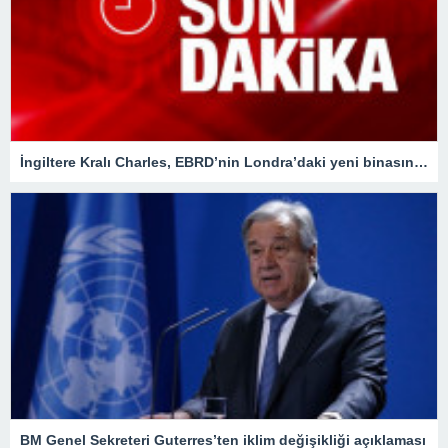
İngiltere Kralı Charles, EBRD’nin Londra’daki yeni binasının açılışına katıldı
BM Genel Sekreteri Guterres’ten iklim değişikliği açıklaması