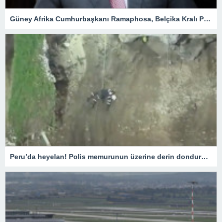
Güney Afrika Cumhurbaşkanı Ramaphosa, Belçika Kralı Philippe ile görüştü
Peru’da heyelan! Polis memurunun üzerine derin dondurucu düştü