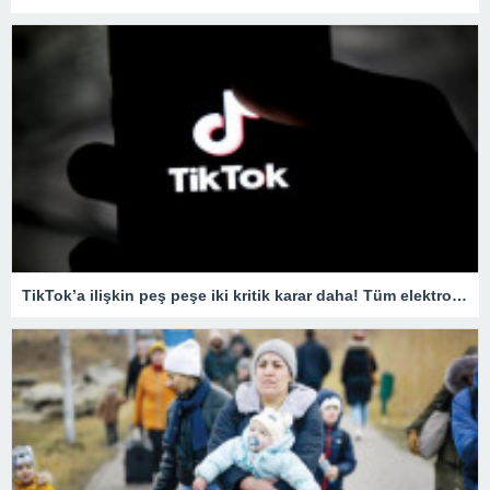
TikTok’a ilişkin peş peşe iki kritik karar daha! Tüm elektronik cihazlarda yasaklandı…