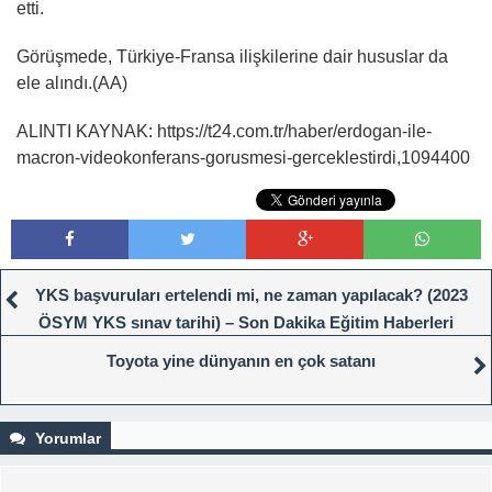
etti.
Görüşmede, Türkiye-Fransa ilişkilerine dair hususlar da
ele alındı.(AA)
ALINTI KAYNAK: https://t24.com.tr/haber/erdogan-ile-
macron-videokonferans-gorusmesi-gerceklestirdi,1094400
YKS başvuruları ertelendi mi, ne zaman yapılacak? (2023
ÖSYM YKS sınav tarihi) – Son Dakika Eğitim Haberleri
Toyota yine dünyanın en çok satanı
Yorumlar