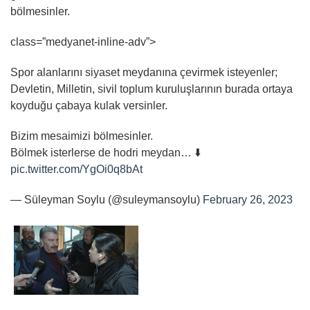
bölmesinler.
class=”medyanet-inline-adv”>
Spor alanlarını siyaset meydanına çevirmek isteyenler;
Devletin, Milletin, sivil toplum kuruluşlarının burada ortaya
koyduğu çabaya kulak versinler.
Bizim mesaimizi bölmesinler.
Bölmek isterlerse de hodri meydan… ⬇️
pic.twitter.com/YgOi0q8bAt
— Süleyman Soylu (@suleymansoylu)
February 26, 2023