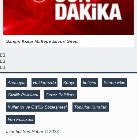
Sarışın Kızlar Maltepe Escort Sitesi
Anasayfa
Hakkımızda
Künye
İletişim
Sitene Ekle
Gizlilik Politikası
Çerez Politikası
Kullanıcı ve Gizlilik Sözleşmesi
Topluluk Kuralları
Veri Politikası
İstanbul Son Haber © 2023