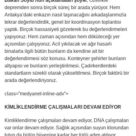
Bakan Soylu’nun açıklamaları şöyle;
Özellikle
depremden sonra birçok süreç bir arada yürüyor. Hem
Antakya’daki enkazın nasıl taşınacağını arkadaşlarımızla
tekrar değerlendirdik, genel bir koordinasyon toplantısı
yaptık. Birçok hassasiyeti gözeterek bu değerlendirmeleri
yapıyoruz. Hem zaman açısından hem döküleceği yer
açısından çalışıyoruz. Acil yıkılacak ve ağır hasarlı
binalarla ilgili bütün bunların da kendine ait bir
değerlendirmesi söz konusu. Konteyner şehirler bunların
altyapısı ve bunların yerleştirilmesi. Çadırkentlerdeki
standartların sürekli olarak yükseltilmesi. Birçok faktörü bir
arada değerlendiriyoruz.
class=”medyanet-inline-adv”>
KİMLİKLENDİRME ÇALIŞMALARI DEVAM EDİYOR
Kimliklendirme çalışmaları devam ediyor, DNA çalışmaları
var onlar devam ediyor. Sağlık açısından suyun klorundan
tutun da bütün hijyenine kadar her türlü adım atılıyor.