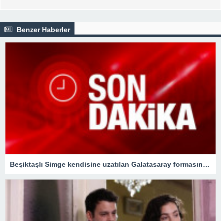
Benzer Haberler
Beşiktaşlı Simge kendisine uzatılan Galatasaray formasını ’kartal’ işareti yaparak geri çevirdi