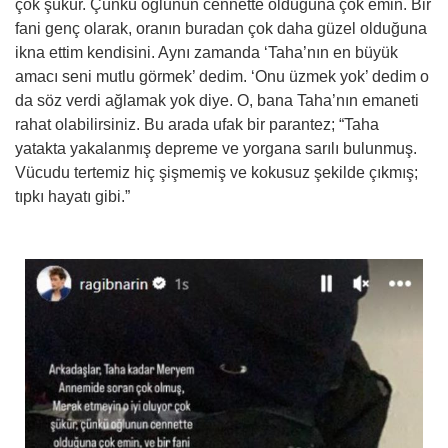
çok şükür. Çünkü oğlunun cennette olduğuna çok emin. Bir
fani genç olarak, oranın buradan çok daha güzel olduğuna
ikna ettim kendisini. Aynı zamanda ‘Taha’nın en büyük
amacı seni mutlu görmek’ dedim. ‘Onu üzmek yok’ dedim o
da söz verdi ağlamak yok diye. O, bana Taha’nın emaneti
rahat olabilirsiniz. Bu arada ufak bir parantez; “Taha
yatakta yakalanmış depreme ve yorgana sarılı bulunmuş.
Vücudu tertemiz hiç şişmemiş ve kokusuz şekilde çıkmış;
tıpkı hayatı gibi.”