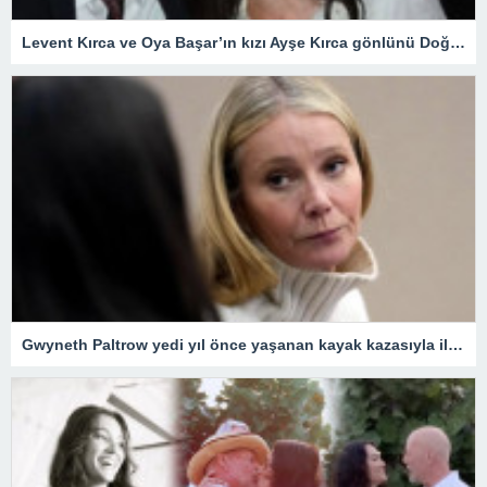
Levent Kırca ve Oya Başar’ın kızı Ayşe Kırca gönlünü Doğu Demirkol’a kaptırdı! Fotoğraf ele verdi
Gwyneth Paltrow yedi yıl önce yaşanan kayak kazasıyla ilgili mahkemeye çıktı; “kontrolden çıkarak birine çarpmakla” suçlanıyor