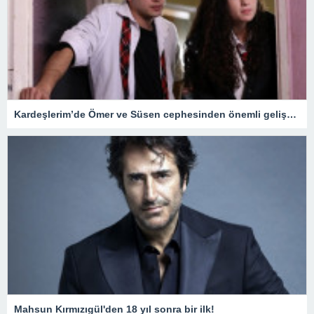
Kardeşlerim’de Ömer ve Süsen cephesinden önemli gelişmeler
Mahsun Kırmızıgül'den 18 yıl sonra bir ilk!