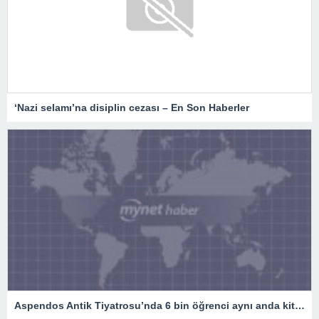
‘Nazi selamı’na disiplin cezası – En Son Haberler
Aspendos Antik Tiyatrosu’nda 6 bin öğrenci aynı anda kitap okudu