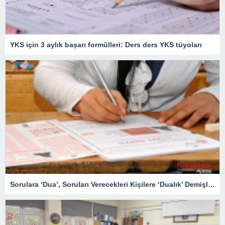
YKS için 3 aylık başarı formülleri: Ders ders YKS tüyoları
Sorulara ‘Dua’, Soruları Verecekleri Kişilere ‘Dualık’ Demişler – Eğitim