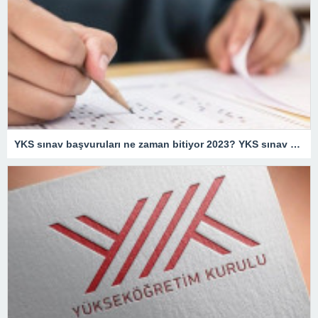
YKS sınav başvuruları ne zaman bitiyor 2023? YKS sınav yerleri n zaman açıklanacak 2023?