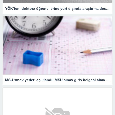
YÖK’ten, doktora öğrencilerine yurt dışında araştırma desteği – Son Dakika Eğitim Haberleri
MSÜ sınav yerleri açıklandı! MSÜ sınav giriş belgesi alma ekranı… MSÜ sınav tarihi ne zaman?