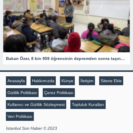
Bakan Özer, 8 bin 959 öğrencinin depremden sonra taşındığı illerden memleketlerine nakillerinin yapıldığını belirtti
Anasayfa
Hakkımızda
Künye
İletişim
Sitene Ekle
Gizlilik Politikası
Çerez Politikası
Kullanıcı ve Gizlilik Sözleşmesi
Topluluk Kuralları
Veri Politikası
İstanbul Son Haber © 2023