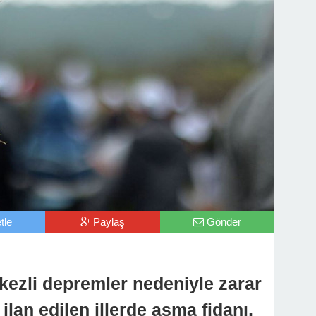
tle
Paylaş
Gönder
zli depremler nedeniyle zarar
ilan edilen illerde asma fidanı,