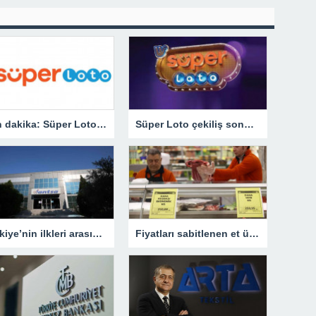
Son dakika: Süper Loto çekilişi sonuçları belli oldu! 23 Mart 2023 Süper Loto bilet sorgulama ekranı!
Süper Loto çekiliş sonuçları açıklandı! 23 Mart Süper Loto çekilişinde büyük ikramiye kazandıran numaralar… – Son Haberler
Türkiye’nin ilkleri arasında yer Jantsa Aydın’ın gururu oldu
Fiyatları sabitlenen et ürünlerinin satışına başlandı