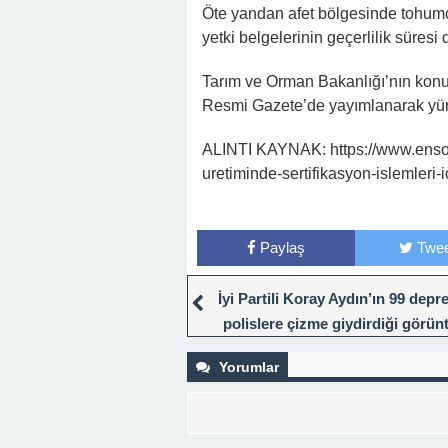
Öte yandan afet bölgesinde tohum
yetki belgelerinin geçerlilik süres
Tarım ve Orman Bakanlığı’nın konuy
Resmi Gazete’de yayımlanarak yürü
ALINTI KAYNAK: https://www.enson
uretiminde-sertifikasyon-islemleri-
Paylaş
Twee
İyi Partili Koray Aydın’ın 99 dep
polislere çizme giydirdiği görün
Yorumlar