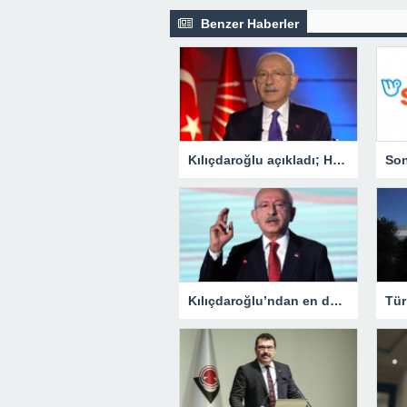
Benzer Haberler
Kılıçdaroğlu açıkladı; Hesap Uzmanları ve Maliye Teftiş kurulları ile DPT tekrar açılacak
Kılıçdaroğlu’ndan en düşük emekli maaşının 7.500 liraya yükseltilmesine ilk yorum: Açlık sınırının altında bir rakam