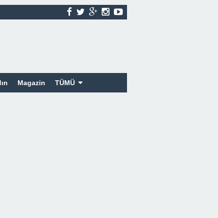
ın
Magazin
TÜMÜ