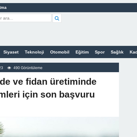
atma
leri Nelerdir?
tleri Nelerdir?
etleri Nelerdir?
Siyaset
Teknoloji
Otomobil
Eğitim
Spor
Sağlık
Kad
tleri Nelerdir?
 Sitesi
23
490 Görüntüleme
z
ide ve fidan üretiminde
emleri için son başvuru