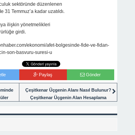
culuk sektöründe düzenlenen
i de 31 Temmuz’a kadar uzatıldı.
a ilişkin yönetmelikleri
rlüğe girdi.
haber.com/ekonomi/afet-bolgesinde-fide-ve-fidan-
icin-son-basvuru-suresi-u
tle
Paylaş
Gönder
reminde
Çeşitkenar Üçgenin Alanı Nasıl Bulunur?
tüler
Çeşitkenar Üçgenin Alan Hesaplama
Formülü Nedir, Nasıl Hesaplanır?