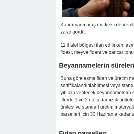
Kahramanmaraş merkezli depremler 
zarar gördü.
11 il afet bölgesi ilan edilirken; asm
fidesi, meyve fidanı ve pancar tohum
Beyannamelerin süreleri 
Buna göre asma fidan ve üretim ma
sertifikalandırılabilmesi veya stand
yılı için verilecek beyannamelerin s
illerde 1 ve 2 no’lu damızlık ünitele
ünitesi ve standart üretim materyal
parselleri için 30 Haziran’a kadar u
Fidan parselleri