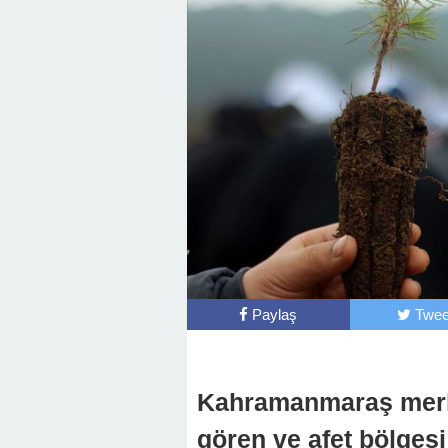
Paylaş
Twee
Kahramanmaraş merke
gören ve afet bölgesi 