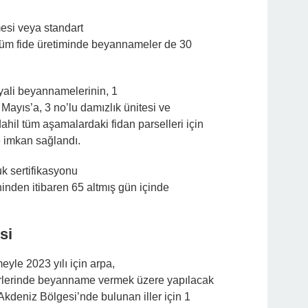
lmesi veya standart
ı tüm fide üretiminde beyannameler de 30
yali beyannamelerinin, 1
1 Mayıs’a, 3 no’lu damızlık ünitesi ve
dahil tüm aşamalardaki fidan parselleri için
e imkan sağlandı.
k sertifikasyonu
hinden itibaren 65 altmış gün içinde
esi
yle 2023 yılı için arpa,
 türlerinde beyanname vermek üzere yapılacak
 Akdeniz Bölgesi’nde bulunan iller için 1