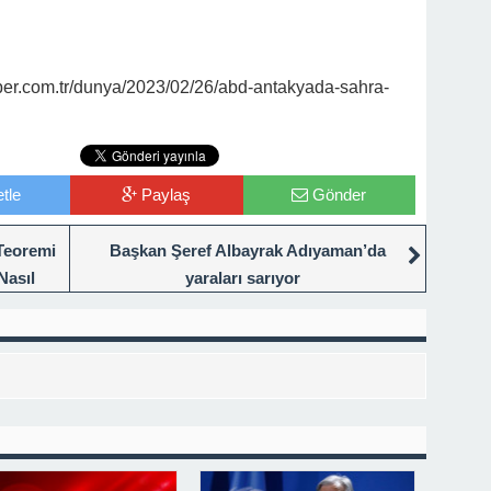
er.com.tr/dunya/2023/02/26/abd-antakyada-sahra-
tle
Paylaş
Gönder
Teoremi
Başkan Şeref Albayrak Adıyaman’da
Nasıl
yaraları sarıyor