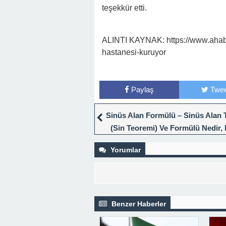
teşekkür etti.
ALINTI KAYNAK: https://www.ahab
hastanesi-kuruyor
Paylaş
Twee
Sinüs Alan Formülü – Sinüs Alan 
(Sin Teoremi) Ve Formülü Nedir, 
Hesaplanır?
Yorumlar
Benzer Haberler