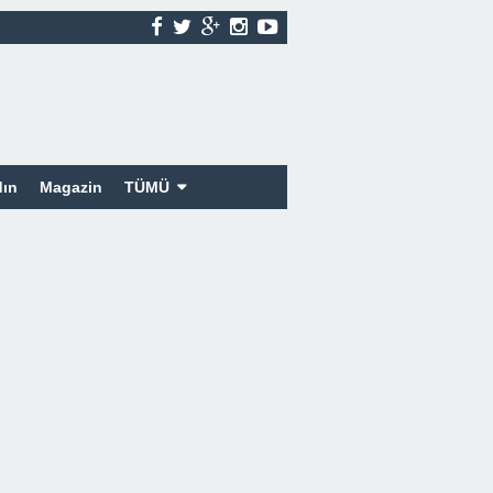
ın
Magazin
TÜMÜ