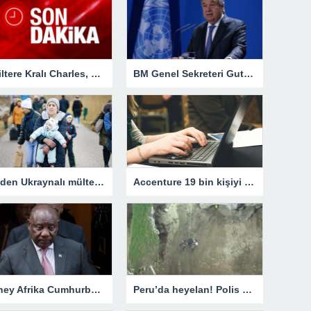
İngiltere Kralı Charles, EBRD’nin Londra’daki yeni binasının açılışına katıldı
BM Genel Sekreteri Guterres’ten iklim değişikliği açıklaması
AB’den Ukraynalı mültecilere 1 yıl oturma izni – Dünya
Accenture 19 bin kişiyi işten çıkaracak
Güney Afrika Cumhurbaşkanı Ramaphosa, Belçika Kralı Philippe ile görüştü
Peru’da heyelan! Polis memurunun üzerine derin dondurucu düştü