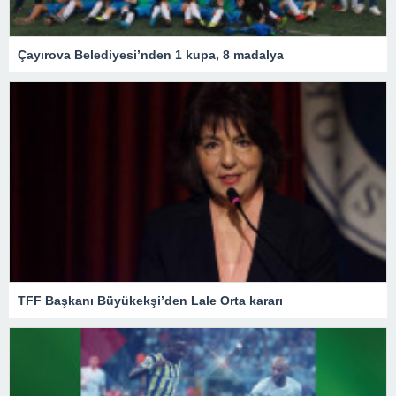
Çayırova Belediyesi’nden 1 kupa, 8 madalya
TFF Başkanı Büyükekşi’den Lale Orta kararı