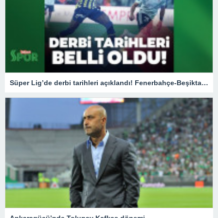
Süper Lig’de derbi tarihleri açıklandı! Fenerbahçe-Beşiktaş / Beşiktaş – Galatasaray maçları ne zaman?