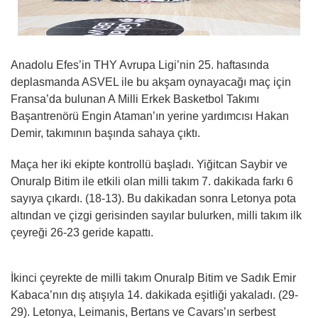
Anadolu Efes’in THY Avrupa Ligi’nin 25. haftasında
deplasmanda ASVEL ile bu akşam oynayacağı maç için
Fransa’da bulunan A Milli Erkek Basketbol Takımı
Başantrenörü Engin Ataman’ın yerine yardımcısı Hakan
Demir, takımının başında sahaya çıktı.
Maça her iki ekipte kontrollü başladı. Yiğitcan Saybir ve
Onuralp Bitim ile etkili olan milli takım 7. dakikada farkı 6
sayıya çıkardı. (18-13). Bu dakikadan sonra Letonya pota
altından ve çizgi gerisinden sayılar bulurken, milli takım ilk
çeyreği 26-23 geride kapattı.
İkinci çeyrekte de milli takım Onuralp Bitim ve Sadık Emir
Kabaca’nın dış atışıyla 14. dakikada eşitliği yakaladı. (29-
29). Letonya, Leimanis, Bertans ve Cavars’ın serbest