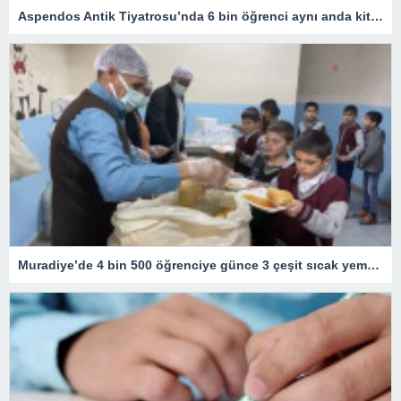
Aspendos Antik Tiyatrosu’nda 6 bin öğrenci aynı anda kitap okudu
Muradiye’de 4 bin 500 öğrenciye günce 3 çeşit sıcak yemek desteği yüzleri güldürdü