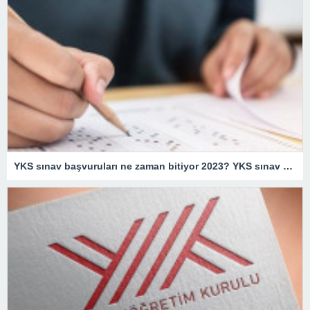
YKS sınav başvuruları ne zaman bitiyor 2023? YKS sınav yerleri n zaman açıklanacak 2023?