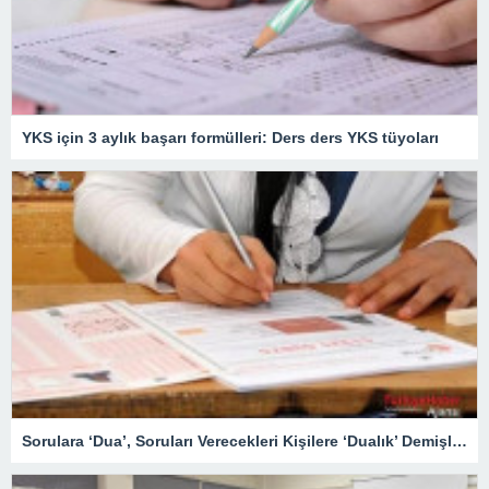
YKS için 3 aylık başarı formülleri: Ders ders YKS tüyoları
Sorulara ‘Dua’, Soruları Verecekleri Kişilere ‘Dualık’ Demişler – Eğitim