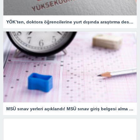
YÖK’ten, doktora öğrencilerine yurt dışında araştırma desteği – Son Dakika Eğitim Haberleri
MSÜ sınav yerleri açıklandı! MSÜ sınav giriş belgesi alma ekranı… MSÜ sınav tarihi ne zaman?