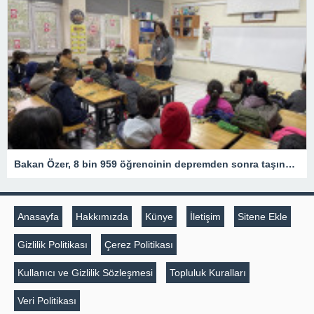
Bakan Özer, 8 bin 959 öğrencinin depremden sonra taşındığı illerden memleketlerine nakillerinin yapıldığını belirtti
Anasayfa
Hakkımızda
Künye
İletişim
Sitene Ekle
Gizlilik Politikası
Çerez Politikası
Kullanıcı ve Gizlilik Sözleşmesi
Topluluk Kuralları
Veri Politikası